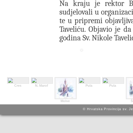
Na kraju je rektor B
sudjelovali u organizac
te u pripremi objavljiv
Taveliću. Objavio je da
godina Sv. Nikole Tavel
Cres
N. Marof
Pula
Pula
Molve
Š
© Hrvatska Provincija sv. J