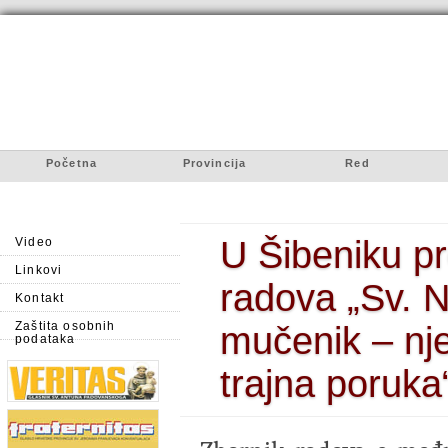
Početna
Provincija
Red
U Šibeniku pr
Video
Linkovi
radova „Sv. N
Kontakt
Zaštita osobnih
mučenik – nje
podataka
trajna poruka