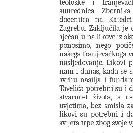
teološke i franjevač
suurednica Zbornika
docentica na Katedr
Zagrebu. Zaključila je
sjećanju na likove iz s
ponosimo, nego potič
našega franjevačkoga ve
nasljedovanje. Likovi 
nam i danas, kada se s
svrhu nasilja i funda
Tavelića potrebni su i 
stvarnost života, a o
uvjetima, bez smisla za
likovi su potrebni i 
svijeta trpe zbog svoje v