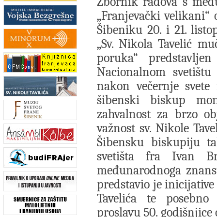
Zbornik radova s međ
„Franjevački velikani“ 
Šibeniku 20. i 21. list
„Sv. Nikola Tavelić mu
poruka“ predstavlje
Nacionalnom svetištu 
nakon večernje svete 
šibenski biskup mon
zahvalnost za brzo ob
važnost sv. Nikole Tav
Šibensku biskupiju ta
svetišta fra Ivan B
međunarodnoga znanstv
predstavio je inicijative
Tavelića te posebno
proslavu 50. godišnjice