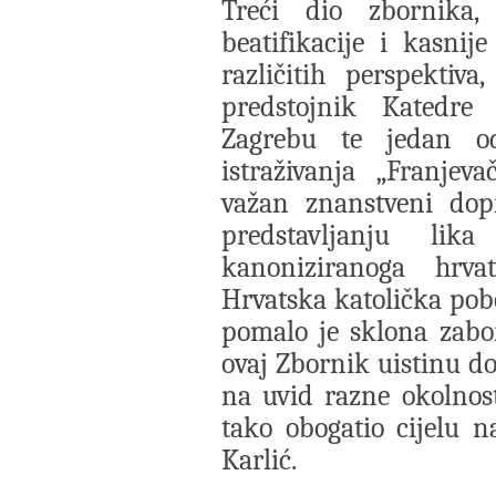
Treći dio zbornika, 
beatifikacije i kasnij
različitih perspektiva
predstojnik Katedre
Zagrebu te jedan od
istraživanja „Franjev
važan znanstveni dopr
predstavljanju li
kanoniziranoga hrva
Hrvatska katolička pobo
pomalo je sklona zabor
ovaj Zbornik uistinu do
na uvid razne okolnost
tako obogatio cijelu na
Karlić.