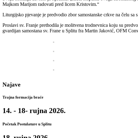
Majkom Marijom radovati pred licem Kristovim.“
Liturgijsko pjevanje je predvodio zbor samostanske crkve na čelu sa 
Proslavi sv. Franje prethodila je molitvena trodnevnica koju su pre
gvardijan samostana sv. Frane u Splitu fra Martin Jaković, OFM Conv. 
Najave
Trajna formacija braće
14. - 18- rujna 2026.
Početak Postulature u Splitu
18. rujna 2026.