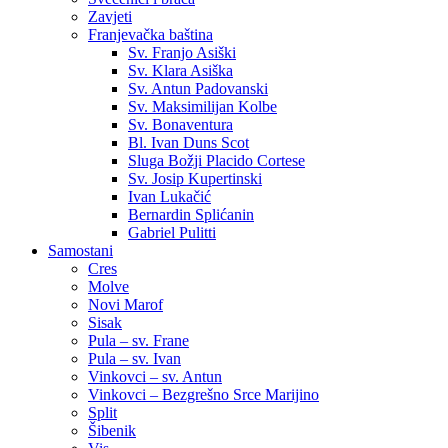
Zavjeti
Franjevačka baština
Sv. Franjo Asiški
Sv. Klara Asiška
Sv. Antun Padovanski
Sv. Maksimilijan Kolbe
Sv. Bonaventura
Bl. Ivan Duns Scot
Sluga Božji Placido Cortese
Sv. Josip Kupertinski
Ivan Lukačić
Bernardin Splićanin
Gabriel Pulitti
Samostani
Cres
Molve
Novi Marof
Sisak
Pula – sv. Frane
Pula – sv. Ivan
Vinkovci – sv. Antun
Vinkovci – Bezgrešno Srce Marijino
Split
Šibenik