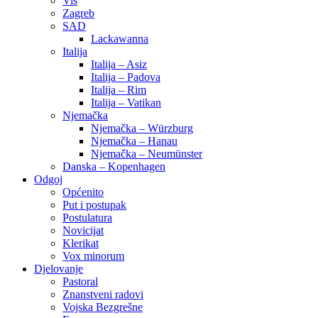
Vis
Zagreb
SAD
Lackawanna
Italija
Italija – Asiz
Italija – Padova
Italija – Rim
Italija – Vatikan
Njemačka
Njemačka – Würzburg
Njemačka – Hanau
Njemačka – Neumünster
Danska – Kopenhagen
Odgoj
Općenito
Put i postupak
Postulatura
Novicijat
Klerikat
Vox minorum
Djelovanje
Pastoral
Znanstveni radovi
Vojska Bezgrešne