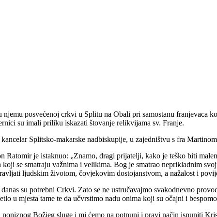
a u njemu posvećenoj crkvi u Splitu na Obali pri samostanu franjevaca 
rnici su imali priliku iskazati štovanje relikvijama sv. Franje.
, kancelar Splitsko-makarske nadbiskupije, u zajedništvu s fra Mart
n Ratomir je istaknuo: „Znamo, dragi prijatelji, kako je teško biti malen
h koji se smatraju važnima i velikima. Bog je smatrao neprikladnim svoju 
ravljati ljudskim životom, čovjekovim dostojanstvom, a nažalost i povij
vi – danas su potrebni Crkvi. Zato se ne ustručavajmo svakodnevno prov
etlo u mjesta tame te da učvrstimo nadu onima koji su očajni i bespomo
 poniznog Božjeg sluge i mi ćemo na potpuni i pravi način ispuniti Kri