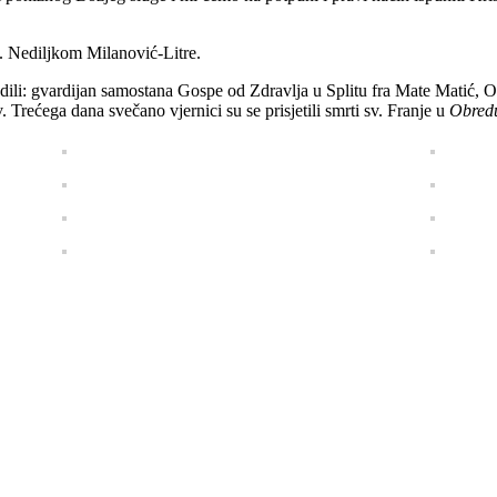
s. Nediljkom Milanović-Litre.
dvodili: gvardijan samostana Gospe od Zdravlja u Splitu fra Mate Mati
Trećega dana svečano vjernici su se prisjetili smrti sv. Franje u
Obred