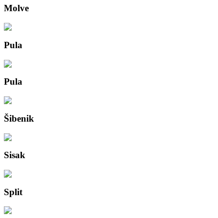
Molve
Pula
Pula
Šibenik
Sisak
Split