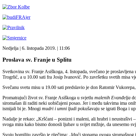
Nedjelja
| 6. listopada 2019. |
11:06
Proslava sv. Franje u Splitu
Svetkovina sv. Franje Asiškoga, 4. listopada, svečano je proslavljen
Trogrlić, a u 10.00 sati fra Josip Ivanović. Po završetku svetih misa vje
Svečanu svetu misu u 19.00 sati predslavio je don Ratomir Vukorepa
Promatrajući život sv. Franje Asiškoga u svjetlu
malenih Evanđelja
do
siromašan ili raditi neki uobičajeni posao. Jer i među takvima ima oni
ismijali bi je. Mnogi
mudri i umni ljudi
pokušavaju se igrati Boga i up
Nadalje je rekao: „Kršćani – ponizni i maleni, ali hrabri i neustraši
svoga mira kako bismo donosli ljubav u svijet mržnje, da unesemo svj
Svoju homiliju završio je riječima: „Idući stopama ovoga siromašnog i