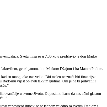
konventualaca. Svetu misu su u 7.30 koju predslavio je don Marko
inom Jakovićem, gvardijanom, don Matkom Džajom i fra Matom Puđom.
 kad su mnogi oko nas veliki. Biti malen ne znači biti financijski
Radosnu vijest objaviti takvim ljudima. Oni je ne bi prihvatili i
ešću.“
oditi evanđelje u svome životu. Dopustimo Isusu da nas učini glasom
ćni.“
stovu zapovijesd ljubavi te se jednom zajedno sa svetim Franjom i