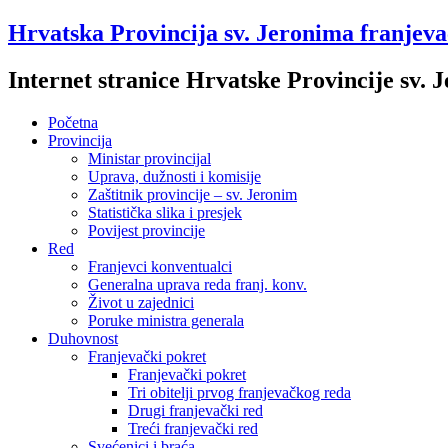
Hrvatska Provincija sv. Jeronima franjev
Internet stranice Hrvatske Provincije sv.
Početna
Provincija
Ministar provincijal
Uprava, dužnosti i komisije
Zaštitnik provincije – sv. Jeronim
Statistička slika i presjek
Povijest provincije
Red
Franjevci konventualci
Generalna uprava reda franj. konv.
Život u zajednici
Poruke ministra generala
Duhovnost
Franjevački pokret
Franjevački pokret
Tri obitelji prvog franjevačkog reda
Drugi franjevački red
Treći franjevački red
Svećenici i braća