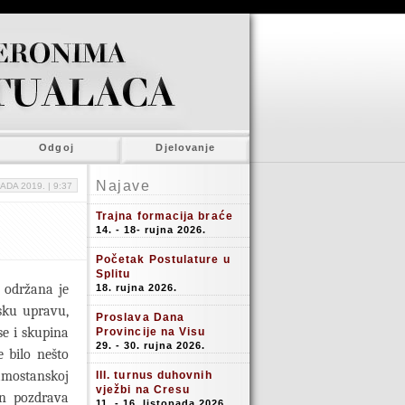
Odgoj
Djelovanje
Najave
ADA 2019. |
9:37
Trajna formacija braće
14. - 18- rujna 2026.
Početak Postulature u
Splitu
, održana je
18. rujna 2026.
jsku upravu,
Proslava Dana
se i skupina
Provincije na Visu
29. - 30. rujna 2026.
 bilo nešto
amostanskoj
III. turnus duhovnih
vježbi na Cresu
on pozdrava
11. - 16. listopada 2026.