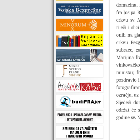
domaćina, f
fra Josipa 
crkvu sv. 
riječi i sl
onih na gla
crkvu Bezg
subraće, z
Marijina fr
vinkovačko
ministar, f
pozdravio i
fotografir
ozračju, uz
Sljedeći d
održat će 
godine sv. N