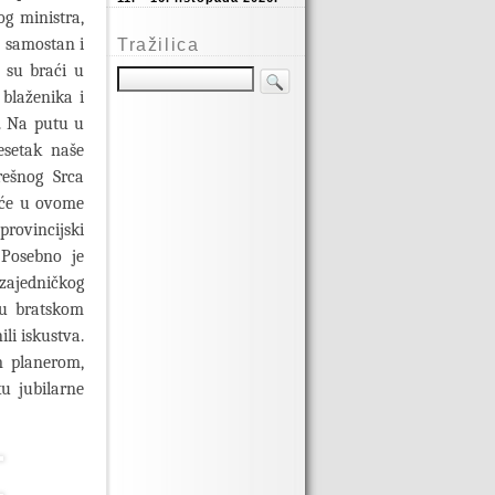
og ministra,
o samostan i
Tražilica
 su braći u
 blaženika i
a. Na putu u
esetak naše
rešnog Srca
raće u ovome
rovincijski
. Posebno je
 zajedničkog
 u bratskom
li iskustva.
m planerom,
u jubilarne