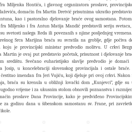
ra Miljenka Hontića, i glavnog organizatora proslave, provincijsk
Blaževića, domaćin fra Martin Dretvić prisutnima ukratko predstavi
Antuna, kao i pastoralno djelovanje braće ovog samostana. Potom
ici fra Miljenko i fra Antun Matija Mandić predstavili seriju svetaca,
su svetosti našega Reda ili povezanih s njime posljednjeg vremen
rešnog Srca Marijina braća su svratila na groblje, gdje počiva d
a koju je provincijski ministar predvodio molitvu. U crkvi Bezg
a Martin je ovaj put predstavio početak, prisutnost i djelovanje b
m središtu. Svečano euharistijsko slavlje predvodio je domaći p
ra Josip, u koncelebraciji slovenskog provincijala i ostale braće
 čestitao imendan fra Jeri Vujiću, koji djeluje pri ovoj crkvi. Nakon
anja, braća su krenula u obližnji lovački dom „Kunjevci“, gdje su
 ugodno vrijeme i za ukusnim stolom obnovili poznanstva i razmijeni
omaćin proslave Dana Provincije, kako je predviđeno Provincijski
se za godinu dana u šibenskom samostanu sv. Frane, pri završetk
ikole.