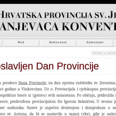
Red
Duhovnost
Samostani
PETAK
| 4. LISTOP
slavljen Dan Provincije
a proslava
Dana Provincije
, na dan njezina zaštitnika sv. Jeronima
ve godine u Vinkovcima. Uz o. Provincijala i cjelokupnu provinci
poprilično braće iz (gotovo) svih samostana. Po običaju, pridružila 
braće, predvođena provincijalom fra Igorom Salmičem. U svemu je
eset sudionika. Susret je započeo druženjem i domjenkom u s
kve sv. Antuna, da bi se nastavilo u samoj crkvi, gdje je nak