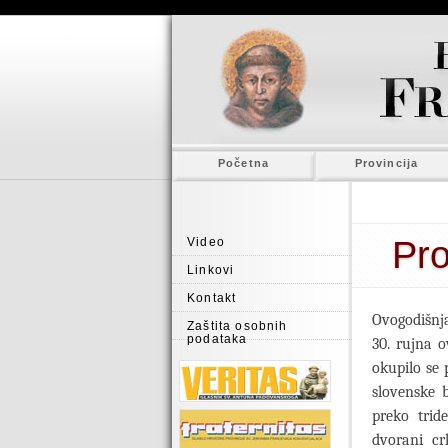
Početna
Provincija
Pro
Video
Linkovi
Kontakt
Ovogodišnj
Zaštita osobnih
podataka
30. rujna o
okupilo se 
slovenske 
preko trid
dvorani cr