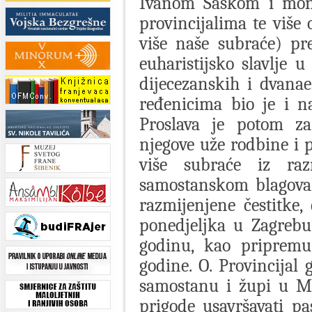
Ivanom Šaškom i mon
provincijalima te više 
više naše subraće) p
euharistijsko slavlje 
dijecezanskih i dvana
ređenicima bio je i n
Proslava je potom za
njegove uže rodbine i p
više subraće iz raz
samostanskom blagoval
razmijenjene čestitke,
ponedjeljka u Zagrebu
godinu, kao pripremu 
godine. O. Provincijal 
samostanu i župi u Mo
prigode usavršavati pa