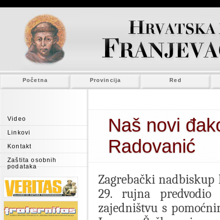
Početna
Provincija
Red
Naš novi đako
Video
Linkovi
Radovanić
Kontakt
Zaštita osobnih
podataka
Zagrebački nadbiskup k
29. rujna predvodio 
zajedništvu s pomoćn