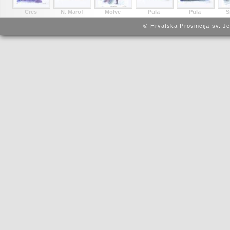
Cres
N. Marof
Molve
Pula
Pula
Š
© Hrvatska Provincija sv. J