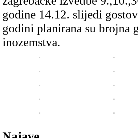
zagrebačke izvedbe 9.,10.,30
godine 14.12. slijedi gost
godini planirana su brojna 
inozemstva.
Najave