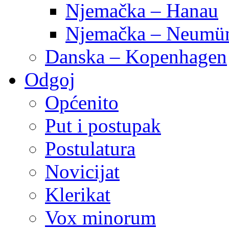
Njemačka – Hanau
Njemačka – Neumün
Danska – Kopenhagen
Odgoj
Općenito
Put i postupak
Postulatura
Novicijat
Klerikat
Vox minorum