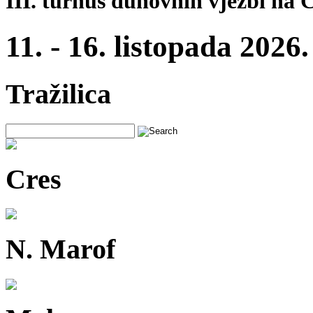
III. turnus duhovnih vježbi na 
11. - 16. listopada 2026.
Tražilica
Cres
N. Marof