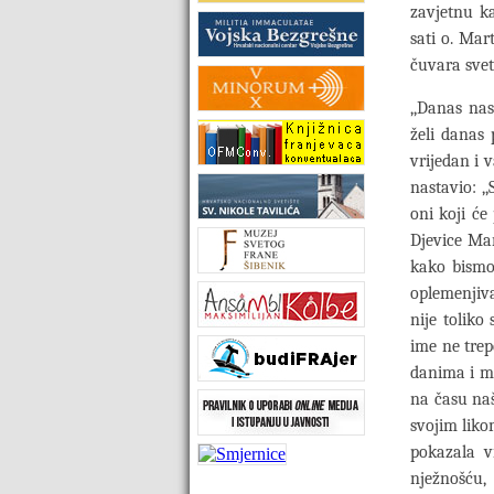
zavjetnu ka
sati o. Mar
čuvara svet
,,Danas na
želi danas 
vrijedan i 
nastavio: ,
oni koji će
Djevice Mar
kako bismo
oplemenjiva
nije tolik
ime ne trep
danima i mr
na času naš
svojim liko
pokazala vi
nježnošću,