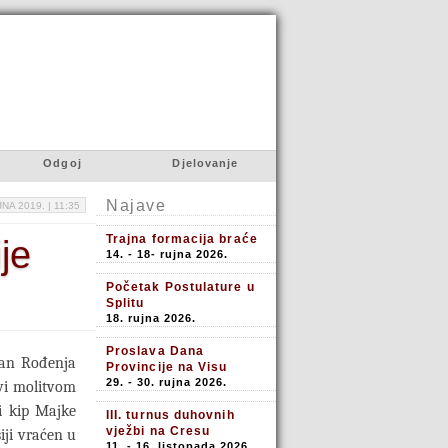
Odgoj
Djelovanje
Najave
JNA 2019. |
11:35
Trajna formacija braće
je
14. - 18- rujna 2026.
Početak Postulature u
Splitu
18. rujna 2026.
Proslava Dana
dan Rođenja
Provincije na Visu
29. - 30. rujna 2026.
kvi molitvom
i kip Majke
III. turnus duhovnih
vježbi na Cresu
iji vraćen u
11. - 16. listopada 2026.