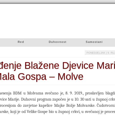
Red
Duhovnost
Samostani
PONEDJELJAK
| 9. RU
enje Blažene Djevice Mari
Mala Gospa – Molve
esenja BDM u Molvama svečano je, 8. 9. 2019., proslavljen blag
vice Marije. Duhovni program započeo je u 10. 30 sati u župnoj cr
procesijom do zavjetne kapelice Majke Božje Molvarske. Čudotvorn
rske, koji je od Velike Gospe bio u župnoj crkvi, u svečanoj je proces