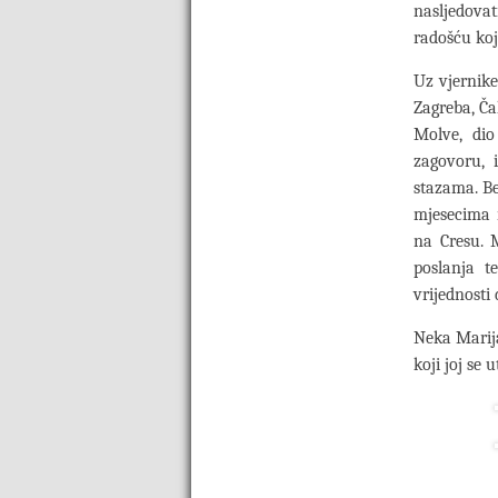
nasljedova
radošću koj
Uz vjernike
Zagreba, Ča
Molve, dio
zagovoru, 
stazama. Be
mjesecima 
na Cresu. 
poslanja t
vrijednosti
Neka Marij
koji joj se 