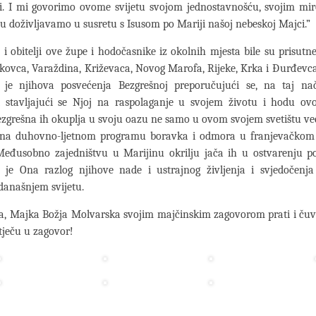
ti. I mi govorimo ovome svijetu svojom jednostavnošću, svojim mi
u doživljavamo u susretu s Isusom po Mariji našoj nebeskoj Majci.”
 i obitelji ove župe i hodočasnike iz okolnih mjesta bile su prisutne i
kovca, Varaždina, Križevaca, Novog Marofa, Rijeke, Krka i Đurđevc
 je njihova posvećenja Bezgrešnoj preporučujući se, na taj na
i stavljajući se Njoj na raspolaganje u svojem životu i hodu ov
zgrešna ih okuplja u svoju oazu ne samo u ovom svojem svetištu već
na duhovno-ljetnom programu boravka i odmora u franjevačko
Međusobno zajedništvu u Marijinu okrilju jača ih u ostvarenju p
e je Ona razlog njihove nade i ustrajnog življenja i svjedočenja
 današnjem svijetu.
a, Majka Božja Molvarska svojim majčinskim zagovorom prati i čuva
utječu u zagovor!