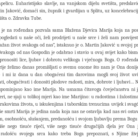
pelicu. Euharistijsko slavlje, na vanjskom dijelu svetišta, predslavi
tin Jaković, domaći sin, župnik i gvardijan u Splitu, uz koncelebraci
išta o. Zdravka Tube.
s je na rođendan pozvala sama Blažena Djevica Marija koja na po
pogledati u naše oči, želi prodrijeti u naše srce i želi nam posvijesti
važan život svakoga od nas”, istaknuo je o. Martin Jaković u svojoj pr
,Svakoga od nas Gospodin je odabrao i stavio u ovaj svijet kako bismo
 pronositi lice, ljubav i dobrotu velikoga i vječnoga Boga. O rođen
ije želimo danas promišljati o svemu onome što nam je Ona donije
 i mi iz dana u dan obogaćeni tim darovima mogli svoj život uv
ti, obogaćivati i donositi plodove radosti, mira, dobrote i ljubavi… 
o spominjano kao ime Marija. Na usnama čitavoga čovječanstva ni 
eri, ne sjaji u tolikoj mjeri kao ime Marijino: u radostima i žalosti
akovima života, u iskušenjima i taborskim trenucima uvijek i svag
e smrti Marija je jedina nada koja nas ne ostavlja kad nas svi ostav
m, osobnošću, slušanjem, predanošću i svojom ljubavlju prema Bogu
še nego tisuće riječi, više nego tisuće drugačijih djela jer Ona
 radošću svojega srca kako treba Boga prepoznati, s Njime živj