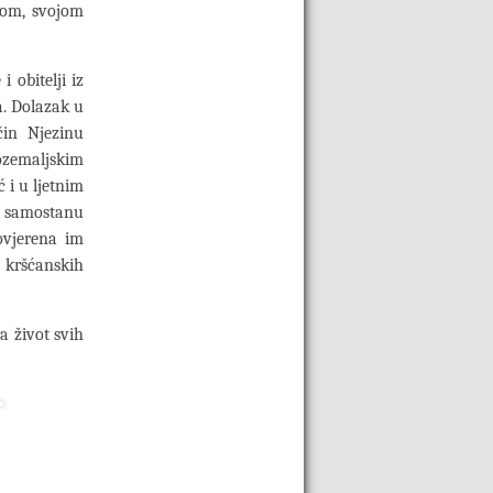
rom, svojom
 obitelji iz
a. Dolazak u
čin Njezinu
ozemaljskim
 i u ljetnim
m samostanu
ovjerena im
 kršćanskih
 život svih