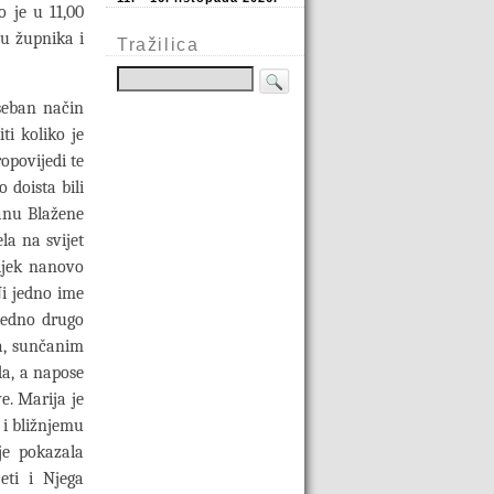
o je u 11,00
ju župnika i
Tražilica
seban način
ti koliko je
opovijedi te
 doista bili
danu Blažene
la na svijet
ijek nanovo
Ni jedno ime
jedno drugo
ma, sunčanim
da, a napose
e. Marija je
 i bližnjemu
 je pokazala
eti i Njega