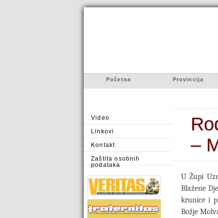
Početna
Provincija
Rođ
Video
Linkovi
– 
Kontakt
Zaštita osobnih
podataka
U Župi Uzn
Blažene Dje
krunice i 
Božje Molva