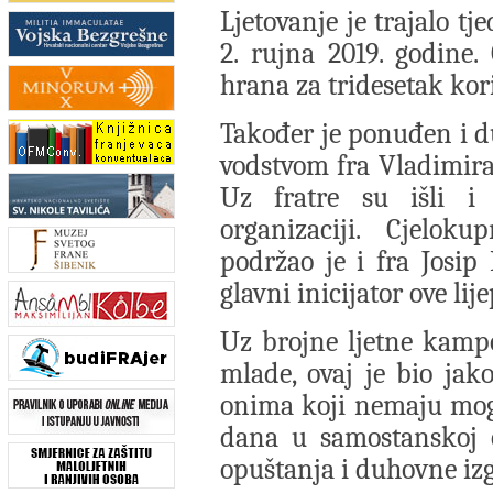
Ljetovanje je trajalo t
2. rujna 2019. godine. 
hrana za tridesetak kor
Također je ponuđen i 
vodstvom fra Vladimira
Uz fratre su išli i
organizaciji. Cjelok
podržao je i fra Josip 
glavni inicijator ove lij
Uz brojne ljetne kampo
mlade, ovaj je bio jak
onima koji nemaju mog
dana u samostanskoj 
opuštanja i duhovne iz