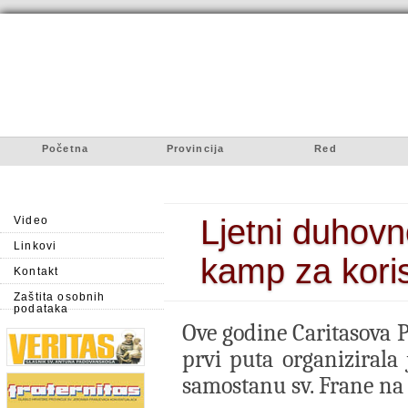
Početna
Provincija
Red
Ljetni duhovn
Video
Linkovi
kamp za kori
Kontakt
Zaštita osobnih
podataka
Ove godine Caritasova
prvi puta organizirala 
samostanu sv. Frane na