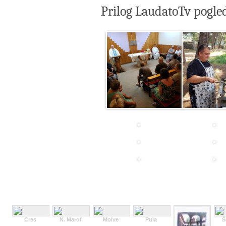
Prilog LaudatoTv pogle
Cres
N. Marof
Molve
Pula
Š