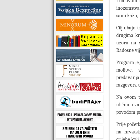
I na ovom t
inozemstva.
sami kažu, 
Cilj obaju 
drugima kr
uzoru na s
Radosne vije
Program je,
molitve,
predavanja
razgovora t
Na ovom te
uličnu eva
povodom pro
Prije počet
na hrvatsk
grijehe koj