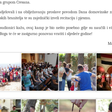
 grupom Cresana.
udjelovali i na obilježavanju proslave povodom Dana domovinske za
ih branitelja te su zajednički izveli recitaciju i pjesmu.
udionici kažu, ovaj kamp je bio nešto posebno gdje su naučili i v
 Boga te će se zasigurno ponovno vratiti i sljedeće godine!
Ma