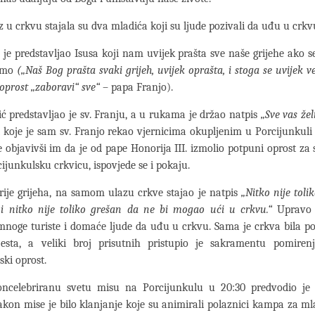
 u crkvu stajala su dva mladića koji su ljude pozivali da uđu u crkv
 je predstavljao Isusa koji nam uvijek prašta sve naše grijehe ako s
jemo
(„Naš Bog prašta svaki grijeh, uvijek oprašta, i stoga se uvijek v
 oprost „zaboravi“ sve“
– papa Franjo).
ć predstavljao je sv. Franju, a u rukama je držao natpis
„Sve vas žel
i koje je sam sv. Franjo rekao vjernicima okupljenim u Porcijunkuli
e objavivši im da je od pape Honorija III. izmolio potpuni oprost za 
cijunkulsku crkvicu, ispovjede se i pokaju.
ije grijeha, na samom ulazu crkve stajao je natpis
„Nitko nije toli
 i nitko nije toliko grešan da ne bi mogao ući u crkvu.“
Upravo t
mnoge turiste i domaće ljude da uđu u crkvu. Sama je crkva bila p
esta, a veliki broj prisutnih pristupio je sakramentu pomiren
ski oprost.
ncelebriranu svetu misu na Porcijunkulu u 20:30 predvodio je 
akon mise je bilo klanjanje koje su animirali polaznici kampa za m