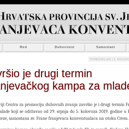
Red
Duhovnost
Samostani
PONEDJELJAK
| 5. KOLOVO
ršio je drugi termin
anjevačkog kampa za mlad
iji Centra za promociju duhovnih zvanja završio je i drugi termin 
ade koji se održavao od 29. srpnja do 5. kolovoza 2019. godine u 
teze, samostana sv. Frane franjevaca konventualaca na otoku Cresu.