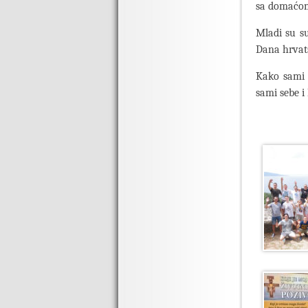
sa domaćom
Mladi su s
Dana hrvatsk
Kako sami s
sami sebe i