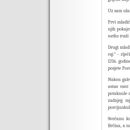
Uz sam ulaz
Prvi mladić
njih poka
netko traži
Drugi mladi
raj.“
– riječ
1216. godin
posjete Por
Nakon galer
ostao vani
potaknule 
zadnjeg mj
porcijunkul
Svečanu ko
Brčina, a n