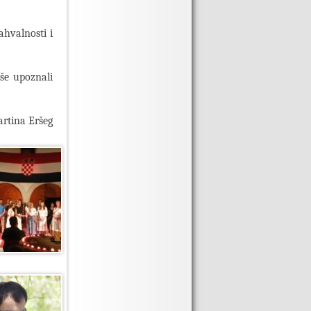
hvalnosti i
iše upoznali
rtina Eršeg