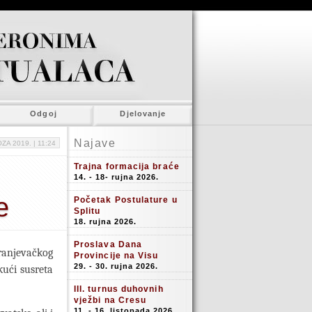
Odgoj
Djelovanje
Najave
ZA 2019. |
11:24
Trajna formacija braće
14. - 18- rujna 2026.
e
Početak Postulature u
Splitu
18. rujna 2026.
Proslava Dana
Franjevačkog
Provincije na Visu
29. - 30. rujna 2026.
kući susreta
III. turnus duhovnih
vježbi na Cresu
11. - 16. listopada 2026.