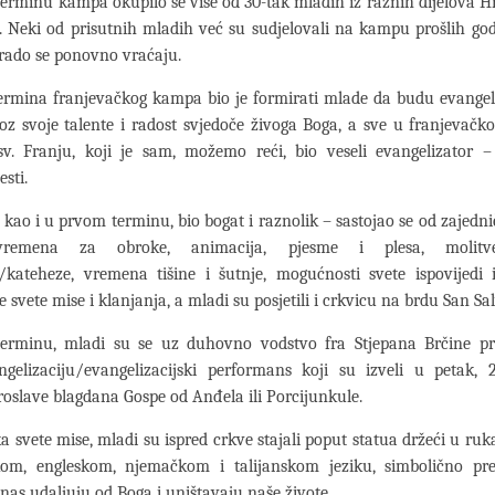
erminu kampa okupilo se više od 30-tak mladih iz raznih dijelova Hrv
 Neki od prisutnih mladih već su sudjelovali na kampu prošlih go
rado se ponovno vraćaju.
termina franjevačkog kampa bio je formirati mlade da budu evangel
oz svoje talente i radost svjedoče živoga Boga, a sve u franjevač
v. Franju, koji je sam, možemo reći, bio veseli evangelizator – n
sti.
 kao i u prvom terminu, bio bogat i raznolik – sastojao se od zajedni
 vremena za obroke, animacija, pjesme i plesa, molitve
/kateheze, vremena tišine i šutnje, mogućnosti svete ispovijedi
e svete mise i klanjanja, a mladi su posjetili i crkvicu na brdu San Sa
rminu, mladi su se uz duhovno vodstvo fra Stjepana Brčine pr
ngelizaciju/evangelizacijski performans koji su izveli u petak, 2
slave blagdana Gospe od Anđela ili Porcijunkule.
ka svete mise, mladi su ispred crkve stajali poput statua držeći u ru
om, engleskom, njemačkom i talijanskom jeziku, simbolično pred
i nas udaljuju od Boga i uništavaju naše živote.