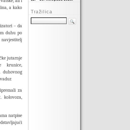
atske, ali i
dina, a kako
Tražilica
izatori – da
kom duhu po
avjestitelj
čke jutarnje
 krunice,
 i duhovnog
lvadur.
ipremali za
. kolovoza,
kama natpise
stavljajući