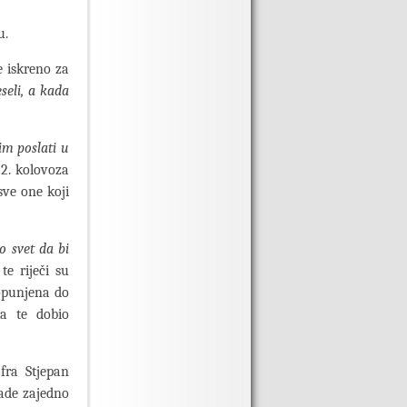
u.
e iskreno za
eseli, a kada
im poslati u
 2. kolovoza
sve one koji
ko svet da bi
e riječi su
opunjena do
ja te dobio
fra Stjepan
lade zajedno