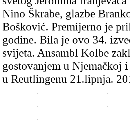
svetog Jeronima franjevaca 
Nino Škrabe, glazbe Branko 
Bošković. Premijerno je pri
godine. Bila je ovo 34. izv
svijeta. Ansambl Kolbe zak
gostovanjem u Njemačkoj i t
u Reutlingenu 21.lipnja. 20