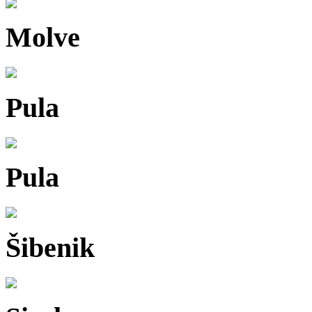
Molve
Pula
Pula
Šibenik