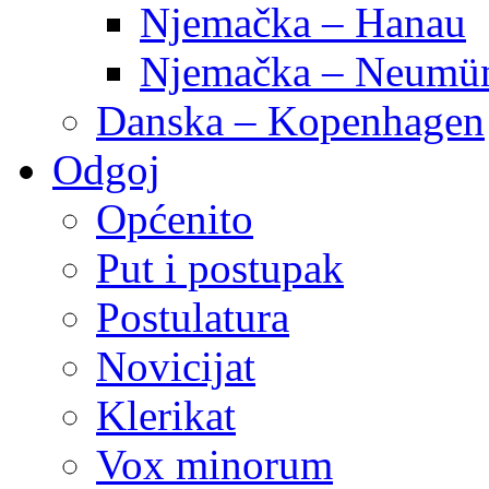
Njemačka – Hanau
Njemačka – Neumün
Danska – Kopenhagen
Odgoj
Općenito
Put i postupak
Postulatura
Novicijat
Klerikat
Vox minorum