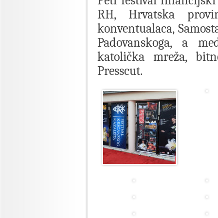
Peti festival financijs
RH, Hrvatska provin
konventualaca, Samost
Padovanskoga, a medi
katolička mreža, bitn
Presscut.