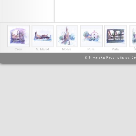
Cres
N. Marof
Molve
Pula
Pula
Š
© Hrvatska Provincija sv. J