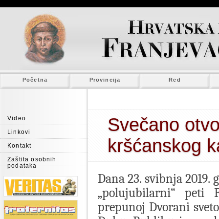
Početna
Provincija
Red
Svečano otvor
Video
Linkovi
kršćanskog ka
Kontakt
Zaštita osobnih
podataka
Dana 23. svibnja 2019. 
„polujubilarni“ peti 
prepunoj Dvorani svet