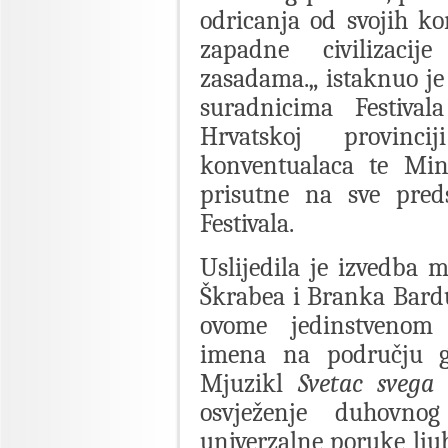
odricanja od svojih kor
zapadne civilizaci
zasadama.„ istaknuo je
suradnicima Festival
Hrvatskoj provinci
konventualaca te Min
prisutne na sve pred
Festivala.
Uslijedila je izvedba 
Škrabea i Branka Bard
ovome jedinstvenom 
imena na području g
Mjuzikl
Svetac svega 
osvježenje duhovnog
univerzalne poruke lj