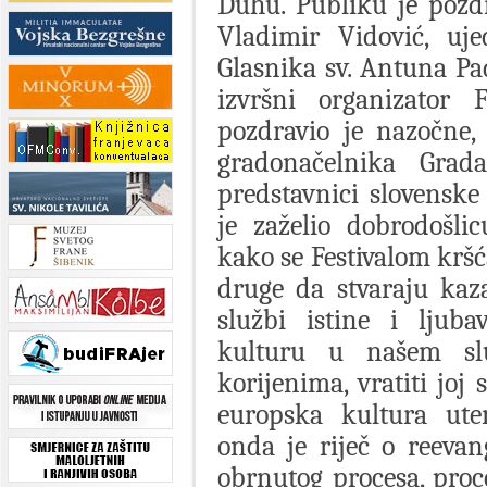
Duhu. Publiku je pozdra
Vladimir Vidović, uje
Glasnika sv. Antuna Pa
izvršni organizator F
pozdravio je nazočne,
gradonačelnika Grad
predstavnici slovenske 
je zaželio dobrodošlic
kako se Festivalom kršć
druge da stvaraju kaz
službi istine i ljubav
kulturu u našem slu
korijenima, vratiti joj
europska kultura ute
onda je riječ o reevan
obrnutog procesa, proce