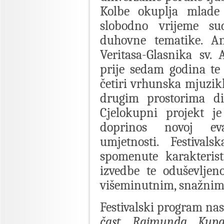
Kolbe okuplja mlade 
slobodno vrijeme su
duhovne tematike. A
Veritasa-Glasnika sv.
prije sedam godina te
četiri vrhunska mjuzikl
drugim prostorima di
Cjelokupni projekt je
doprinos novoj eva
umjetnosti. Festival
spomenute karakterist
izvedbe te oduševljen
višeminutnim, snažnim
Festivalski program nas
čast Rajmunda Kupa