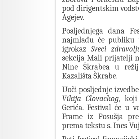
pod dirigentskim vodstv
Agejev.
Posljednjega dana Fes
najmlađu će publiku uv
igrokaz
Sveci zdravolj
sekcija Mali prijatelji 
Nine Škrabea u režij
Kazališta Škrabe.
Uoči posljednje izvedbe
Vikija Glovackog
, koj
Gerića. Festival će u v
Frame iz Posušja pr
prema tekstu s. Ines Vuj