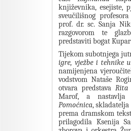
književnika, esejiste, 
sveučilišnog profesor
prof. dr. sc. Sanja Ni
razgovorom te glaz
predstaviti bogat Kupa
Tijekom subotnjega jut
igre, vježbe i tehnike
namijenjena vjeroučitel
vodstvom Nataše Rogi
otvara predstava
Rita
Marof, a nastavlja
Pomoćnica
, skladatelj
prema dramskom tekstu
prilagodila Ksenija S
zborova i orkestra Žu