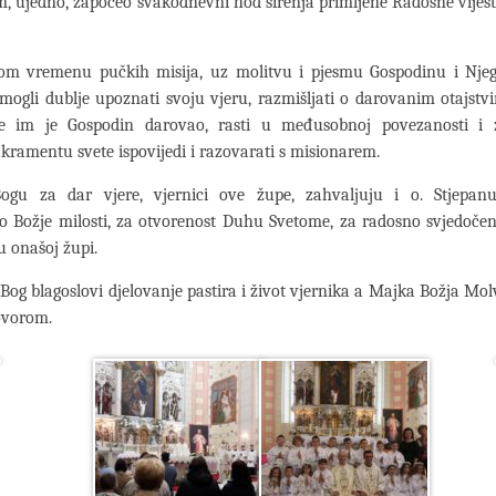
m, ujedno, započeo svakodnevni hod širenja primljene Radosne vijest
m vremenu pučkih misija, uz molitvu i pjesmu Gospodinu i Njeg
 mogli dublje upoznati svoju vjeru, razmišljati o darovanim otajstv
je im je Gospodin darovao, rasti u međusobnoj povezanosti i z
sakramentu svete ispovijedi i razovarati s misionarem.
ogu za dar vjere, vjernici ove župe, zahvaljuju i o. Stjepan
o Božje milosti, za otvorenost Duhu Svetome, za radosno svjedočen
 onašoj župi.
Bog blagoslovi djelovanje pastira i život vjernika a Majka Božja Mol
ovorom.