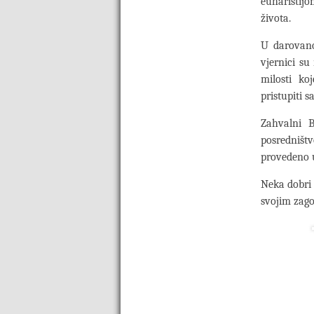
euharistijo
života.
U darovano
vjernici su
milosti ko
pristupiti 
Zahvalni B
posredništv
provedeno u
Neka dobri 
svojim zag