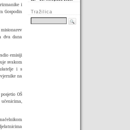
rizmanike i
 im Gospodin
Tražilica
 misionarev
va dva dana
adio emisiji
ruje svakom
šatelje i s
vjernike na
 posjetio OŠ
, učenicima,
s načelnikom
jelatnicima