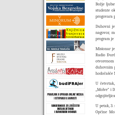
Božje ljub
studente ok
progovara 
Duhovni je
nagovor, m
program je 
Misionar je
Radio Đurđ
otvorenom 
duhovnim p
hodočašće M
U četvrtak,
,,Molve” i 
odgojitelji
U petak, 3.
Općine Mol