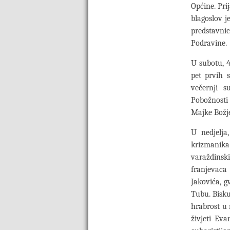
Općine. Pri
blagoslov j
predstavni
Podravine.
U subotu, 4
pet prvih 
večernji 
Pobožnosti 
Majke Božje
U nedjelja
krizmanika 
varaždinsk
franjevaca 
Jakovića, g
Tubu. Bisku
hrabrost u 
živjeti Ev