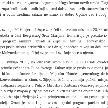
jateljski susret i razgovor obogaćen je blagoslovom novih ureda. Bla
e zaposlenih osoba, onih koji u ured dolaze kao i svih stanovnika Op
ci u ovim uredima zalažu ne samo za dobro Općine već i ovog di
. svibnja 2019., vjernici župe započeli su, svetom misom u 20.00 sat
subota u čast Bezgrešnog Srca Marijina. Euharistiju je predslavio
su program animirali mladi iz Župe sv. Antuna Padovanskog i
pet prvih subota pridružili su se i drugi hodočasnici koji su došli mo
 Molvarske predajući joj svoje srce i sve koje nose u njemu.
, 5. svibnja 2019., na euharistijskom slavlju u 11.00 sati dvades
primilo pečat dara Duha Svetoga. Euharistiju je predslavio mons. Jo
i biskup uz koncelebraciju o. Miljenka Hontića, generalnog defi
konventualaca u Rimu, o. Stjepana Brčinu, voditelja pučkih misija
vardijana i župnika u Puli, o. Miroslava Štubana i domaćeg župnik
p Mrzljak svojom je riječju potaknuo krizmanike na otvorenost Du
naviještanju i življenju života primjerena onima koji su poslani po 
anđelje. Ovom je euharistijom završen tjedni program pučkih misi