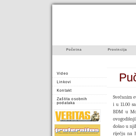
Početna
Provincija
Puč
Video
Linkovi
Kontakt
Svečanim eu
Zaštita osobnih
podataka
i u 11.00 s
BDM u Molv
ovogodišnj
došao u nji
riječju na