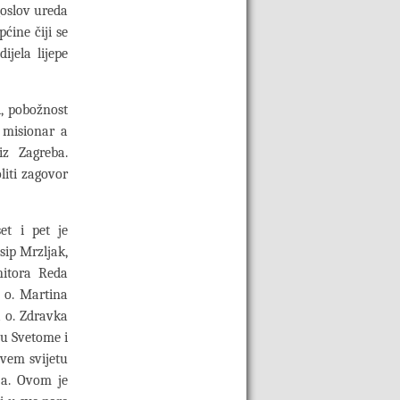
goslov ureda
ćine čiji se
jela lijepe
i, pobožnost
 misionar a
z Zagreba.
liti zagovor
et i pet je
sip Mrzljak,
nitora Reda
, o. Martina
a o. Zdravka
hu Svetome i
svem svijetu
ja. Ovom je