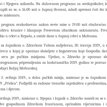
avi i Njegova milosrđa. Na duhovnom programu za srednjoškolce, k
upili su se, u 16.00 sati u župnoj dvorani, mladi spremni čuti što
po misionaru.
 program svakodnevno nakon svete mise u 19.00 sati obuhvaćao
olitvu krunice i klanjanje Presvetom oltarskom sakramentu. Pr
bio u crkvi u Repašu, a ostale dane u župnoj crkvi u Molvama.
 sa župnikom o. Zdravkom Tubom sudjelovao, 30. travnja 2019., u r
evca u kojoj je upoznao slušaljete s bogatstvom koje Gospodin da
srcu po pučkim misijama. Ujedno, o. Zdravko je upoznao slu
rogramom pripremljenim za hodočasničku 2019. godinu te pozvao 
ajci Božjoj Molvarskoj.
 2. svibnja 2019., u duhu pučkih misija, misionar je sa župnikom
DV ,,Pčelica”. Podijelili su radosne trenutke zajedništva s profesorima
cama i djecom.
 svibnja 2019., misionar o. Stjepan i župnik o. Zdravko susreli su se 
ve gospodinom Zdravkom Ivančanom, općinskim vijećnicima i d