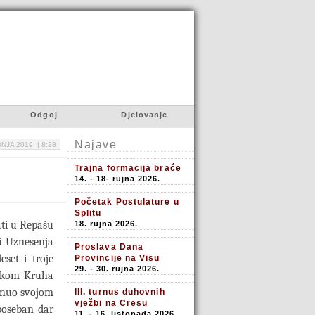
Odgoj
Djelovanje
Najave
BNJA 2019. |
8:28
Trajna formacija braće
14. - 18- rujna 2026.
Početak Postulature u
Splitu
ati u Repašu
18. rujna 2026.
pi Uznesenja
Proslava Dana
set i troje
Provincije na Visu
29. - 30. rujna 2026.
likom Kruha
aknuo svojom
III. turnus duhovnih
vježbi na Cresu
poseban dar
11. - 16. listopada 2026.