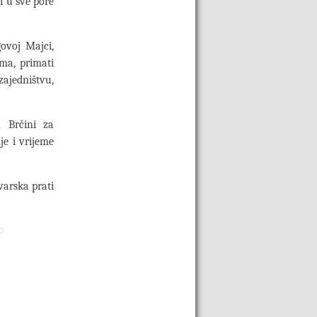
i u sve pore
ovoj Majci,
ima, primati
ajedništvu,
u Brčini za
je i vrijeme
varska prati