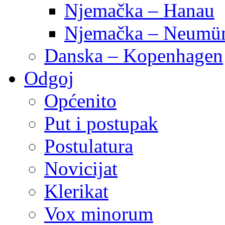
Njemačka – Hanau
Njemačka – Neumün
Danska – Kopenhagen
Odgoj
Općenito
Put i postupak
Postulatura
Novicijat
Klerikat
Vox minorum