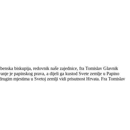
Šibenska biskupija, redovnik naše zajednice, fra Tomislav Glavnik
nje je papinskog prava, a dijeli ga kustod Svete zemlje u Papino
drugim mjestima u Svetoj zemlji vidi prisutnost Hrvata. Fra Tomislav