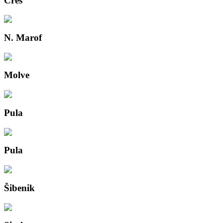
Cres
N. Marof
Molve
Pula
Pula
Šibenik