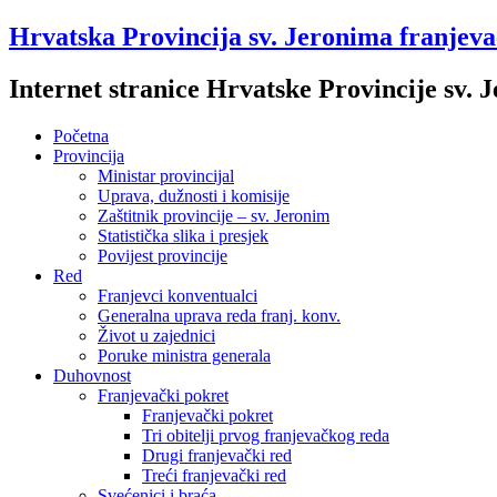
Hrvatska Provincija sv. Jeronima franjev
Internet stranice Hrvatske Provincije sv.
Početna
Provincija
Ministar provincijal
Uprava, dužnosti i komisije
Zaštitnik provincije – sv. Jeronim
Statistička slika i presjek
Povijest provincije
Red
Franjevci konventualci
Generalna uprava reda franj. konv.
Život u zajednici
Poruke ministra generala
Duhovnost
Franjevački pokret
Franjevački pokret
Tri obitelji prvog franjevačkog reda
Drugi franjevački red
Treći franjevački red
Svećenici i braća