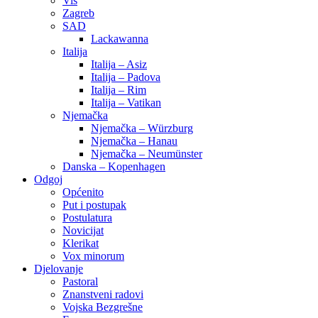
Vis
Zagreb
SAD
Lackawanna
Italija
Italija – Asiz
Italija – Padova
Italija – Rim
Italija – Vatikan
Njemačka
Njemačka – Würzburg
Njemačka – Hanau
Njemačka – Neumünster
Danska – Kopenhagen
Odgoj
Općenito
Put i postupak
Postulatura
Novicijat
Klerikat
Vox minorum
Djelovanje
Pastoral
Znanstveni radovi
Vojska Bezgrešne