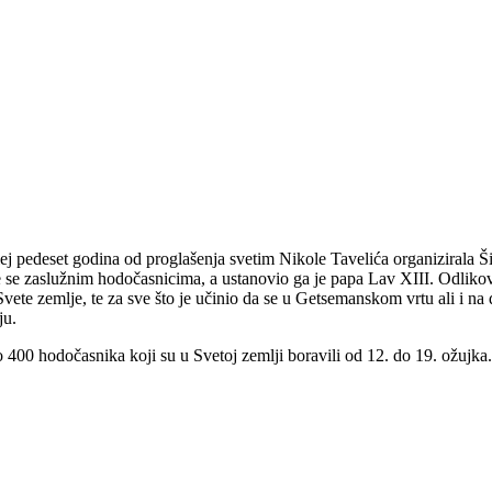
lej pedeset godina od proglašenja svetim Nikole Tavelića organizirala 
se zaslužnim hodočasnicima, a ustanovio ga je papa Lav XIII. Odlikova
ete zemlje, te za sve što je učinio da se u Getsemanskom vrtu ali i na 
ju.
 400 hodočasnika koji su u Svetoj zemlji boravili od 12. do 19. ožujka.