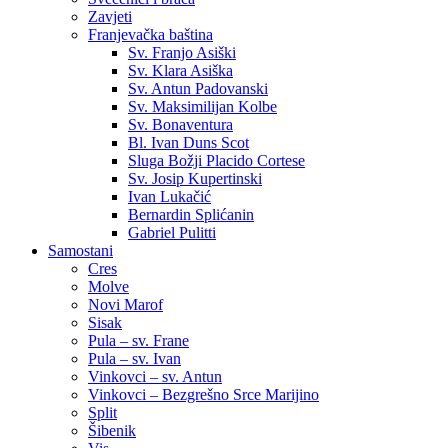
Zavjeti
Franjevačka baština
Sv. Franjo Asiški
Sv. Klara Asiška
Sv. Antun Padovanski
Sv. Maksimilijan Kolbe
Sv. Bonaventura
Bl. Ivan Duns Scot
Sluga Božji Placido Cortese
Sv. Josip Kupertinski
Ivan Lukačić
Bernardin Splićanin
Gabriel Pulitti
Samostani
Cres
Molve
Novi Marof
Sisak
Pula – sv. Frane
Pula – sv. Ivan
Vinkovci – sv. Antun
Vinkovci – Bezgrešno Srce Marijino
Split
Šibenik