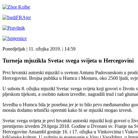
Ponedjeljak
| 11. ožujka 2019. |
14:59
Turneja mjuzikla Svetac svega svijeta u Hercegovini
Prvi hrvatski autorski mjuzikl o svetom Antunu Padovanskom u produk
Hercegovini. Brojna publika u Humcu i Mostaru, oko 2500 ljudi, svjed
U subotu 8. ožujka mjuzikl Svetac svega svijeta koji govori o životu
pljeskom tijekom, a osobito nakon izvedbe, nagradili trud i rad gluma
Izvedba u Humcu bila je posebna jer je to bilo prvo međunarodno gosto
morala dodatno tehnički opremiti kako bi se mjuzikl mogao izvesti.
Svetac svega svijeta je prvi hrvatski autorski mjuzikl koji govori o ž
premijerno izveden 29.lipnja 2018. Godine u Dvorani sv. Franje na S
Hercegovine Ansambl gostuje 16. i 17. ožujka u Vinkovcima i Vukovar
kršćanske kulture. U svibnju je gostovanje u Visu i Varaždinu, u lip