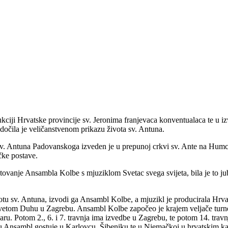
ciji Hrvatske provincije sv. Jeronima franjevaca konventualaca te u i
očila je veličanstvenom prikazu života sv. Antuna.
 sv. Antuna Padovanskoga izveden je u prepunoj crkvi sv. Ante na Humcu
čke postave.
vanje Ansambla Kolbe s mjuziklom Svetac svega svijeta, bila je to jubil
ivotu sv. Antuna, izvodi ga Ansambl Kolbe, a mjuzikl je producirala Hrv
vetom Duhu u Zagrebu. Ansambl Kolbe započeo je krajem veljače turnej
u. Potom 2., 6. i 7. travnja ima izvedbe u Zagrebu, te potom 14. trav
nju Ansambl gostuje u Karlovcu, Šibeniku te u Njemačkoj u hrvatskim k