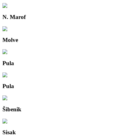
N. Marof
Molve
Pula
Pula
Šibenik
Sisak