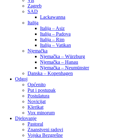
Vis
Zagreb
SAD
Lackawanna
Italija
Italija – Asiz
Italija – Padova
Italija – Rim
Italija – Vatikan
Njemačka
Njemačka – Würzburg
Njemačka – Hanau
Njemačka – Neumünster
Danska – Kopenhagen
Odgoj
Općenito
Put i postupak
Postulatura
Novicijat
Klerikat
Vox minorum
Djelovanje
Pastoral
Znanstveni radovi
Vojska Bezgrešne