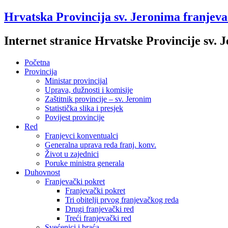
Hrvatska Provincija sv. Jeronima franjev
Internet stranice Hrvatske Provincije sv.
Početna
Provincija
Ministar provincijal
Uprava, dužnosti i komisije
Zaštitnik provincije – sv. Jeronim
Statistička slika i presjek
Povijest provincije
Red
Franjevci konventualci
Generalna uprava reda franj. konv.
Život u zajednici
Poruke ministra generala
Duhovnost
Franjevački pokret
Franjevački pokret
Tri obitelji prvog franjevačkog reda
Drugi franjevački red
Treći franjevački red
Svećenici i braća