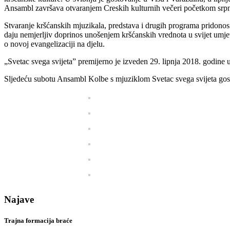
Ansambl završava otvaranjem Creskih kulturnih večeri početkom srpn
Stvaranje kršćanskih mjuzikala, predstava i drugih programa pridonos
daju nemjerljiv doprinos unošenjem kršćanskih vrednota u svijet umj
o novoj evangelizaciji na djelu.
„Svetac svega svijeta” premijerno je izveden 29. lipnja 2018. godine
Sljedeću subotu Ansambl Kolbe s mjuziklom Svetac svega svijeta gos
Najave
Trajna formacija braće