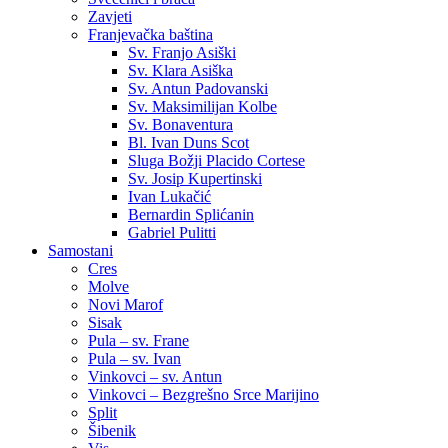
Zavjeti
Franjevačka baština
Sv. Franjo Asiški
Sv. Klara Asiška
Sv. Antun Padovanski
Sv. Maksimilijan Kolbe
Sv. Bonaventura
Bl. Ivan Duns Scot
Sluga Božji Placido Cortese
Sv. Josip Kupertinski
Ivan Lukačić
Bernardin Splićanin
Gabriel Pulitti
Samostani
Cres
Molve
Novi Marof
Sisak
Pula – sv. Frane
Pula – sv. Ivan
Vinkovci – sv. Antun
Vinkovci – Bezgrešno Srce Marijino
Split
Šibenik