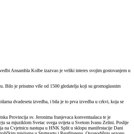
zvedbi Ansambla Kolbe izazvao je veliki interes svojim gostovanjem u
. Bilo je prisutno više od 1500 gledatelja koji su gromoglasnim
arna dvadeseta izvedba, i bila je to prva izvedba u crkvi, koja se
atska Provincija sv. Jeronima franjevaca konventualaca te je
u sa mjuziklom Svetac svega svijeta u Svetom Ivanu Zelini. Poslije
nja na Cvjetnicu nastupa u HNK Split u sklopu manifestacije Dani
atoličkim misijama u Stuttgartu i Reutlingenu. Ovogodišnju sezonu