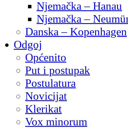
Njemačka – Hanau
Njemačka – Neumün
Danska – Kopenhagen
Odgoj
Općenito
Put i postupak
Postulatura
Novicijat
Klerikat
Vox minorum