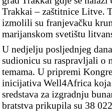
grad Trakkai gdje se nalazi
Trakkai – zaštitnice Litve.
izmolili su franjevačku kr
marijanskom svetištu litva
U nedjelju posljednjeg dana
sudionicu su raspravljali o
temama. U pripremi Kongres
inicijativa Well4Africa koj
sredstava za izgradnju buna
bratstva prikupila su 38 02