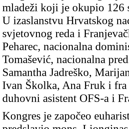
mladeži koji je okupio 126 
U izaslanstvu Hrvatskog na
svjetovnog reda i Franjevač
Peharec, nacionalna domini
Tomašević, nacionalna pred
Samantha Jadreško, Marija
Ivan Školka, Ana Fruk i fra
duhovni asistent OFS-a i F
Kongres je započeo euharist
predslavio mons. Lionginas