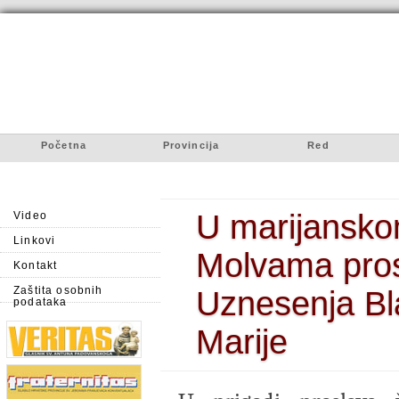
Početna
Provincija
Red
U marijansko
Video
Linkovi
Molvama pros
Kontakt
Zaštita osobnih
Uznesenja Bl
podataka
Marije