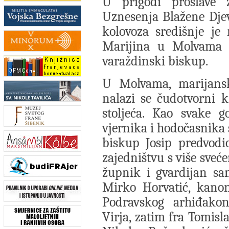
U prigodi proslave 
Uznesenja Blažene Djev
kolovoza središnje je
Marijina u Molvama p
varaždinski biskup.
U Molvama, marijansk
nalazi se čudotvorni 
stoljeća. Kao svake g
vjernika i hodočasnika 
biskup Josip predvodio
zajedništvu s više sveć
župnik i gvardijan sa
Mirko Horvatić, kanon
Podravskog arhiđako
Virja, zatim fra Tomisl