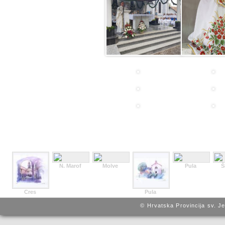
N. Marof
Molve
Pula
Š
Cres
Pula
© Hrvatska Provincija sv. J