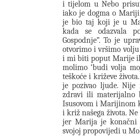
i tijelom u Nebo pris
iako je dogma o Mariji
je bio taj koji je u Ma
kada se odazvala po
Gospodnje”. To je upr
otvorimo i vršimo volj
i mi biti poput Marije 
molimo ‘budi volja moja
teškoće i križeve života
je pozivao ljude. Nije
zdravi ili materijalno
Isusovom i Marijinom k
i križ našega života. Ne 
jer Marija je konačni
svojoj propovijedi u Mo