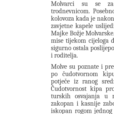
Molvarci su se za 
trodnevnicom. Posebno
kolovoza kada je nakon 
zavjetne kapele uslijed
Majke Božje Molvarske.
mise tijekom cijeloga 
sigurno ostala poslije
i roditelja.
Molve su poznate i pre
po čudotvornom kipu
potječe iz ranog sred
Čudotvornost kipa pro
turskih osvajanja u
zakopan i kasnije zabo
iskopan rogom jednog 