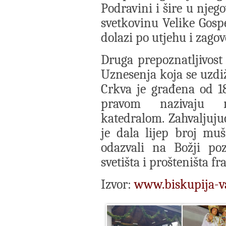
Podravini i šire u njeg
svetkovinu Velike Gosp
dolazi po utjehu i zagov
Druga prepoznatljivost
Uznesenja koja se uzdi
Crkva je građena od 18
pravom nazivaju 
katedralom. Zahvaljuj
je dala lijep broj mu
odazvali na Božji poz
svetišta i prošteništa f
Izvor:
www.biskupija-v