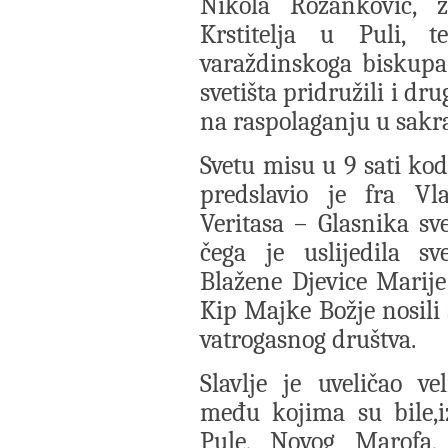
Nikola Rožanković, 
Krstitelja u Puli, 
varaždinskoga biskupa
svetišta pridružili i dru
na raspolaganju u sakr
Svetu misu u 9 sati ko
predslavio je fra Vl
Veritasa – Glasnika s
čega je uslijedila sv
Blažene Djevice Marije
Kip Majke Božje nosili
vatrogasnog društva.
Slavlje je uveličao v
među kojima su bile,i
Pule, Novog Marofa,