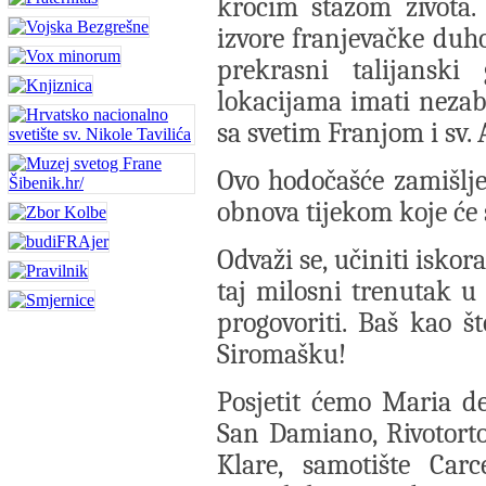
kročim stazom života.
izvore franjevačke duho
prekrasni talijansk
lokacijama imati neza
sa svetim Franjom i sv
Ovo hodočašće zamišlje
obnova tijekom koje će s
Odvaži se, učiniti isko
taj milosni trenutak u
progovoriti. Baš kao 
Siromašku!
Posjetit ćemo Maria deg
San Damiano, Rivotorto,
Klare, samotište Ca