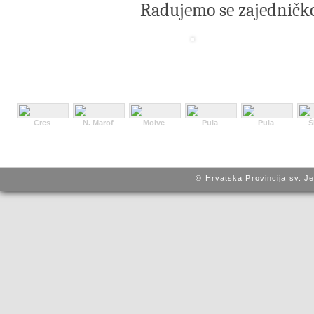
Radujemo se zajedničk
Cres
N. Marof
Molve
Pula
Pula
Š
© Hrvatska Provincija sv. J