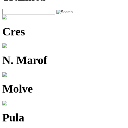
Cres
N. Marof
Molve
Pula