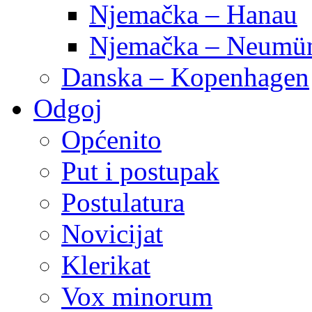
Njemačka – Hanau
Njemačka – Neumün
Danska – Kopenhagen
Odgoj
Općenito
Put i postupak
Postulatura
Novicijat
Klerikat
Vox minorum