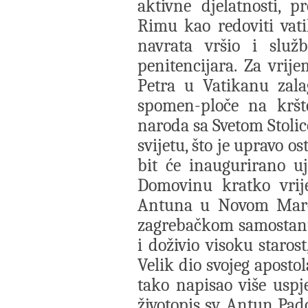
aktivne djelatnosti, 
Rimu kao redoviti vatik
navrata vršio i služb
penitencijara. Za vrije
Petra u Vatikanu zala
spomen-ploče na kršt
naroda sa Svetom Stolic
svijetu, što je upravo o
bit će inaugurirano u
Domovinu kratko vrij
Antuna u Novom Marof
zagrebačkom samostanu
i doživio visoku starost
Velik dio svojeg apostola
tako napisao više uspj
životopis sv. Antun Pad