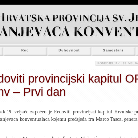
Red
Duhovnost
Samostani
PONEDJELJAK
| 19. VELJA
oviti provincijski kapitul 
v – Prvi dan
ak 19. veljače započeo je Redoviti provincijski kapitul Hrvatske pr
ranjevaca konventualaca kojemu predsjeda fra Marco Tasca, general