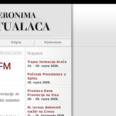
Odgoj
Djelovanje
Najave
ČE 2018. |
21:50
Trajna formacija braće
OFM
14. - 18- rujna 2026.
Početak Postulature u
Splitu
18. rujna 2026.
Proslava Dana
ovincije sv.
Provincije na Visu
29. - 30. rujna 2026.
ni ministar
III. turnus duhovnih
vježbi na Cresu
11. - 16. listopada 2026.