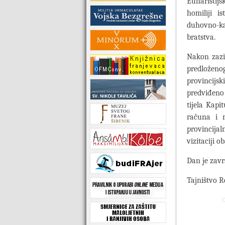
Euharistijsk
homiliji i
duhovno-kar
bratstva.
Nakon zaziv
predloženo
provincijs
predviđen
tijela Kapi
računa i m
provincijal
vizitaciji o
Dan je zav
Tajništvo R