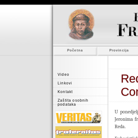
Početna
Provincija
Red
Video
Linkovi
Con
Kontakt
Zaštita osobnih
podataka
U ponedjelj
Jeronima f
Reda.