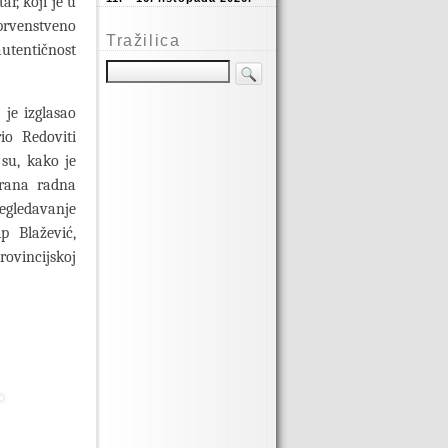
ar, koji je u
prvenstveno
Tražilica
autentičnost
 je izglasao
io Redoviti
su, kako je
brana radna
regledavanje
p Blažević,
rovincijskoj