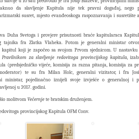
o slavlje u 10 sati predvodio je fra Josip Blažević, provincijalni minist
staknuo da slavljenje Kapitula nije tek pravni događaj, nego 
izmatski susret, mjesto evanđeoskoga raspoznavanja i susretište 
a Duha Svetoga i provjere prisutnosti braće kapitularaca Kapitul
g tajnika fra Zlatka Vlaheka. Potom je generalni ministar otvor
ki kapitul koji je započeo sa svojom Prvom sjednicom. U nastavku 
o
Pravilnikom za slavljenje redovitoga provincijskog kapitula
, iza
tula (predsjedničko vijeće, komisija za razna pitanja, komisija za p
oderator) te su fra Milan Holc, generalni vizitator, i fra Josi
ni ministar, pojedinačno iznijeli svoje izvješće o generalnoj i p
bavljenoj u 2017. godini.
ršio molitvom
Večernje
te bratskim druženjem.
edovitoga provincijskog Kapitula OFM Conv.