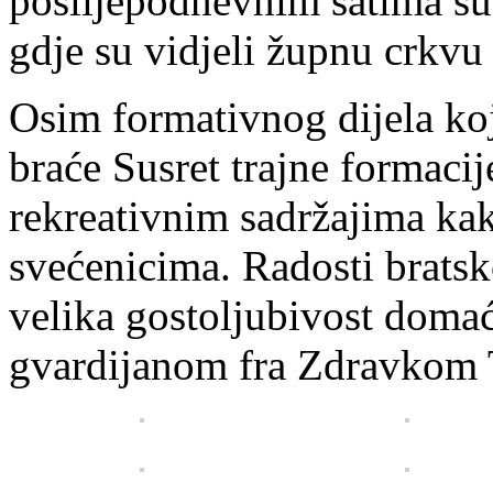
poslijepodnevnim satima sud
gdje su vidjeli župnu crkv
Osim formativnog dijela koji
braće Susret trajne formacij
rekreativnim sadržajima kak
svećenicima. Radosti bratsko
velika gostoljubivost domaći
gvardijanom fra Zdravkom