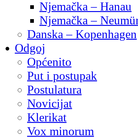
Njemačka – Hanau
Njemačka – Neumün
Danska – Kopenhagen
Odgoj
Općenito
Put i postupak
Postulatura
Novicijat
Klerikat
Vox minorum