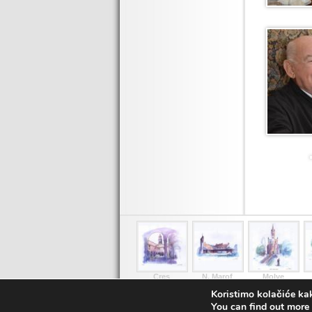
Cres
N. Marof
Molve
Koristimo kolačiće kak
You can find out more