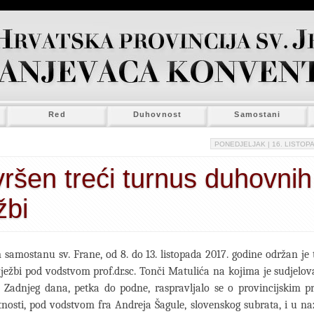
Red
Duhovnost
Samostani
PONEDJELJAK
| 16. LISTOPA
ršen treći turnus duhovnih
žbi
 samostanu sv. Frane, od 8. do 13. listopada 2017. godine održan je 
ežbi pod vodstvom prof.dr.sc. Tonči Matulića na kojima je sudjelova
 Zadnjeg dana, petka do podne, raspravljalo se o provincijskim pr
tnosti, pod vodstvom fra Andreja Šagule, slovenskog subrata, i u na