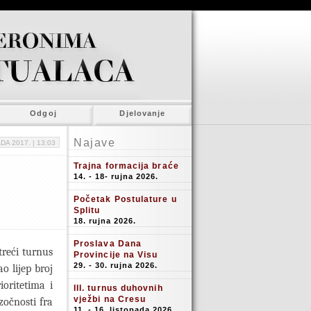
Odgoj
Djelovanje
Najave
DA 2017. |
13:03
Trajna formacija braće
14. - 18- rujna 2026.
Početak Postulature u
Splitu
18. rujna 2026.
Proslava Dana
treći turnus
Provincije na Visu
29. - 30. rujna 2026.
o lijep broj
ioritetima i
III. turnus duhovnih
vježbi na Cresu
zočnosti fra
11. - 16. listopada 2026.