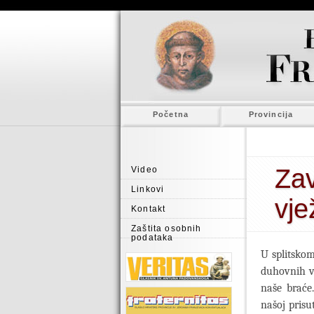
Početna
Provincija
Zav
Video
Linkovi
vje
Kontakt
Zaštita osobnih
podataka
U splitskom
duhovnih vj
naše braće.
našoj prisu