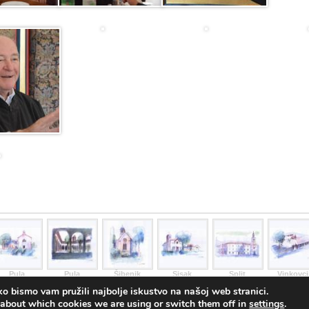
Pula
Pula
Šibenik
Sisak
Split
Vinkovci
o bismo vam pružili najbolje iskustvo na našoj web stranici.
© Hrvatska Provincija sv. Jeronima franjevaca konventualaca | Dizajn:
NiV
 about which cookies we are using or switch them off in
settings
.