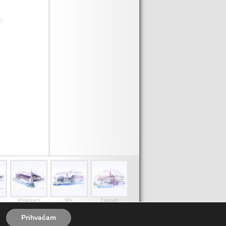
Vinkovci
Vis
Zagreb
Prihvaćam