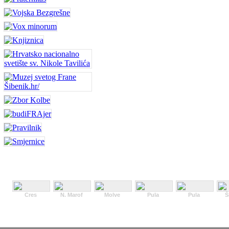
Cres
N. Marof
Molve
Pula
Pula
Š