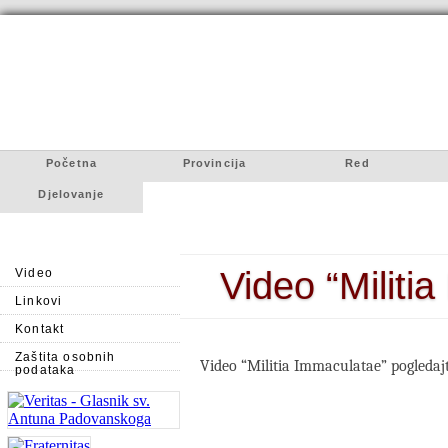
Početna
Provincija
Red
Djelovanje
Video “Militi
Video
Linkovi
Kontakt
Zaštita osobnih
Video “Militia Immaculatae” pogledaj
podataka