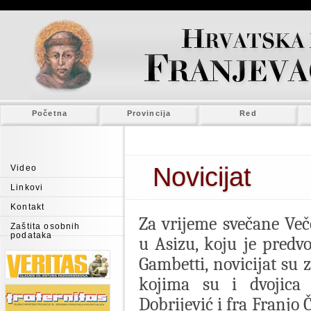
Početna
Provincija
Red
Novicijat
Video
Linkovi
Kontakt
Za vrijeme svečane Veče
Zaštita osobnih
podataka
u Asizu, koju je pred
Gambetti, novicijat su
kojima su i dvojica 
Dobrijević i fra Franjo 