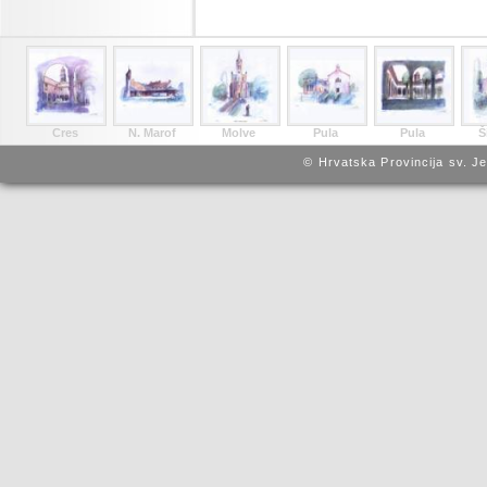
Cres
N. Marof
Molve
Pula
Pula
Š
© Hrvatska Provincija sv. J