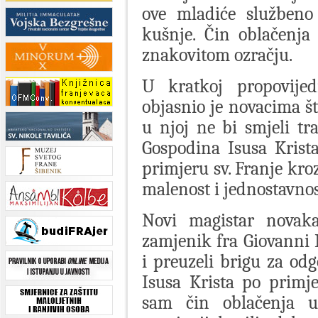
ove mladiće službeno 
kušnje. Čin oblačenja
znakovitom ozračju.
U kratkoj propovije
objasnio je novacima št
u njoj ne bi smjeli t
Gospodina Isusa Krista
primjeru sv. Franje kro
malenost i jednostavnos
Novi magistar novaka
zamjenik fra Giovanni 
i preuzeli brigu za odgo
Isusa Krista po primje
sam čin oblačenja 