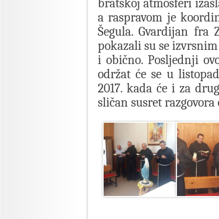
bratskoj atmosferi izašl
a raspravom je koordin
Šegula. Gvardijan fra
pokazali su se izvrsni
i obično. Posljednji o
održat će se u listopad
2017. kada će i za dru
sličan susret razgovora