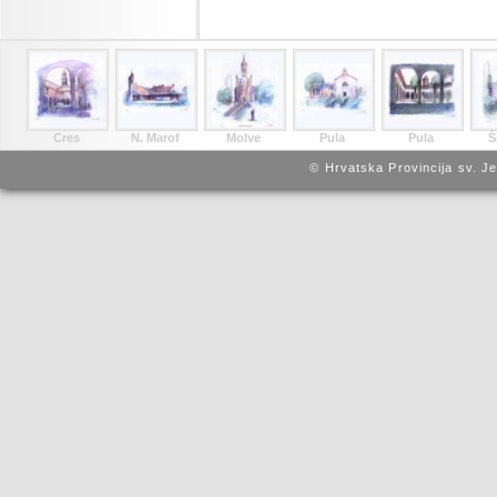
Cres
N. Marof
Molve
Pula
Pula
Š
© Hrvatska Provincija sv. J