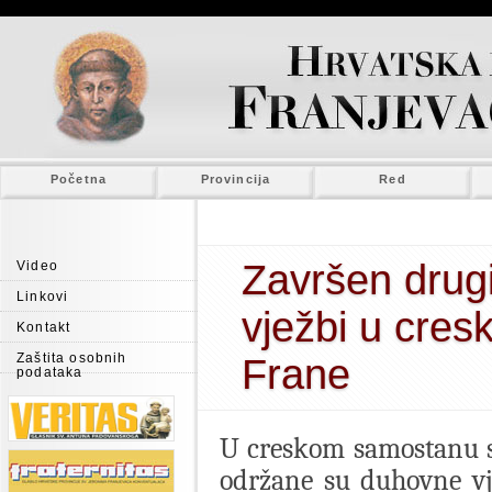
Početna
Provincija
Red
Završen drug
Video
Linkovi
vježbi u cre
Kontakt
Zaštita osobnih
Frane
podataka
U creskom samostanu sv.
održane su duhovne vj