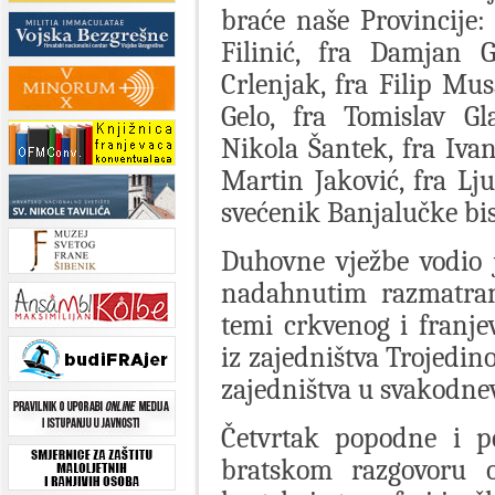
braće naše Provincije: 
Filinić, fra Damjan G
Crlenjak, fra Filip Mus
Gelo, fra Tomislav Gl
Nikola Šantek, fra Ivan
Martin Jaković, fra Lj
svećenik Banjalučke bisk
Duhovne vježbe vodio j
nadahnutim razmatran
temi crkvenog i franjev
iz zajedništva Trojedin
zajedništva u svakodnev
Četvrtak popodne i p
bratskom razgovoru o