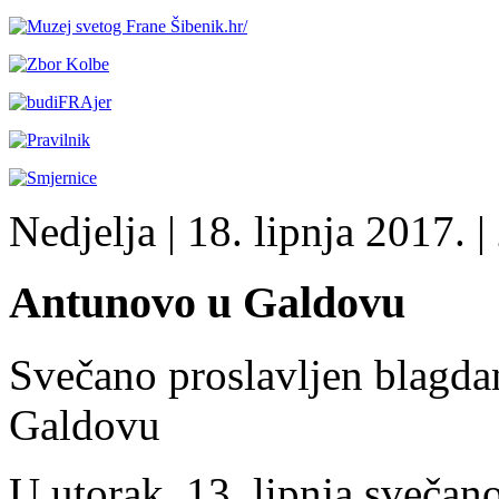
Nedjelja
| 18. lipnja 2017. |
Antunovo u Galdovu
Svečano proslavljen blagd
Galdovu
U utorak, 13. lipnja svečano