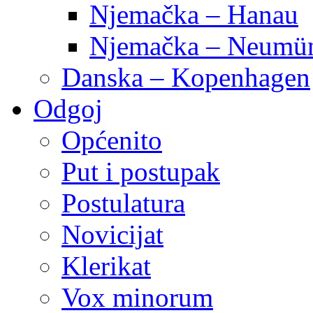
Njemačka – Hanau
Njemačka – Neumün
Danska – Kopenhagen
Odgoj
Općenito
Put i postupak
Postulatura
Novicijat
Klerikat
Vox minorum