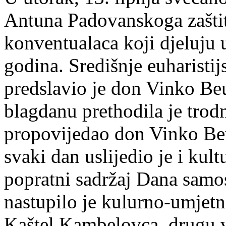
Antuna Padovanskoga zaštit
konventualaca koji djeluju 
godina. Središnje euharistij
predslavio je don Vinko Be
blagdanu prethodila je trod
propovijedao don Vinko Beu
svaki dan uslijedio je i ku
popratni sadržaj Dana samo
nastupilo je kulurno-umjetn
Kaštel Kambelovca, drugu v