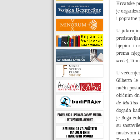
Hrvatske pr
je organiza
i popratne 
U jutarnjim
predstavlj
lijepim i 
prema nje
sreće
), Tom
U večernje
Gilberta l
način posta
običnim dn
de Mattias
događa kada
je Boga čul
su sastavil
naslovom