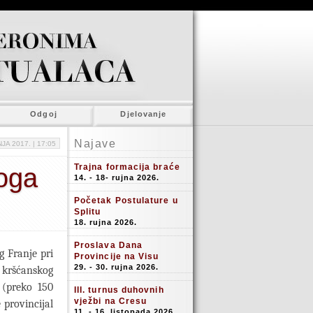
Odgoj
Djelovanje
Najave
NJA 2017. |
17:05
Trajna formacija braće
koga
14. - 18- rujna 2026.
Početak Postulature u
Splitu
18. rujna 2026.
Proslava Dana
g Franje pri
Provincije na Visu
29. - 30. rujna 2026.
 kršćanskog
 (preko 150
III. turnus duhovnih
vježbi na Cresu
 provincijal
11. - 16. listopada 2026.