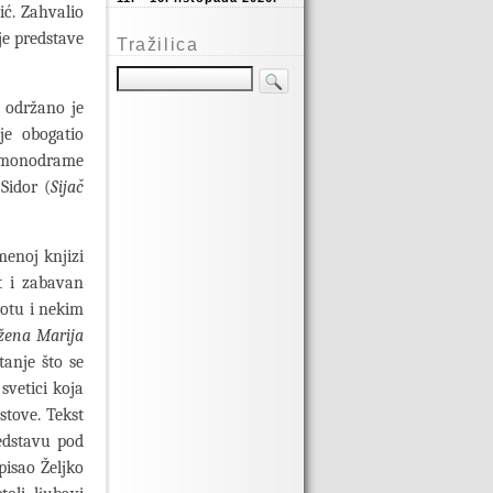
ić. Zahvalio
je predstave
Tražilica
, održano je
je obogatio
i monodrame
Sidor (
Sijač
enoj knjizi
t i zabavan
votu i nekim
žena Marija
tanje što se
svetici koja
stove. Tekst
redstavu pod
pisao Željko