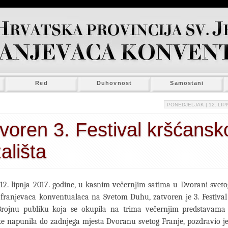
Red
Duhovnost
Samostani
PONEDJELJAK
| 12. LIP
voren 3. Festival kršćans
ališta
 12. lipnja 2017. godine, u kasnim večernjim satima u Dvorani sveto
franjevaca konventualaca na Svetom Duhu, zatvoren je 3. Festival
 Brojnu publiku koja se okupila na trima večernjim predstavama
 te napunila do zadnjega mjesta Dvoranu svetog Franje, pozdravio je