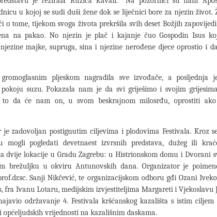
predstavu je režirala Ružica Kavali. Na pozornici su nam Apost
udnicu u kojoj se sudi duši žene dok se liječnici bore za njezin život. 
ći o tome, tijekom svoga života prekršila svih deset Božjih zapovijedi 
na na pakao. No njezin je plač i kajanje čuo Gospodin Isus koji
jezine majke, supruga, sina i njezine nerođene djece oprostio i d
 gromoglasnim pljeskom nagradila sve izvođače, a posljednja j
 pokoju suzu. Pokazala nam je da svi griješimo i svojim grijesim
i to da će nam on, u svom beskrajnom milosrđu, oprostiti ako
 je zadovoljan postignutim ciljevima i plodovima Festivala. Kroz 
su mogli pogledati devetnaest izvrsnih predstava, dužeg ili krać
a dvije lokacije u Gradu Zagrebu: u Histrionskom domu i Dvorani s
m brežuljku u okviru Antunovskih dana. Organizator je poimen
 prof.dr.sc. Sanji Nikčević, te organizacijskom odboru gđi Ozani Ivek
, fra Ivanu Lotaru, medijskim izvjestiteljima Margareti i Vjekoslavu J
ajavio održavanje 4. Festivala kršćanskog kazališta s istim ciljem
i općeljudskih vrijednosti na kazališnim daskama.