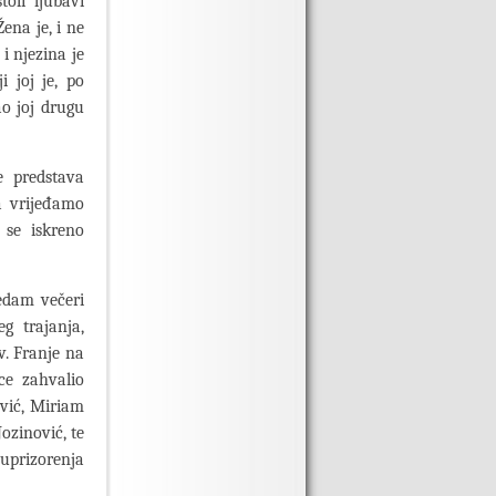
oli ljubavi
Žena je, i ne
i njezina je
 joj je, po
ao joj drugu
e predstava
a vrijeđamo
 se iskreno
sedam večeri
eg trajanja,
v. Franje na
ce zahvalio
ović, Miriam
ozinović, te
 uprizorenja