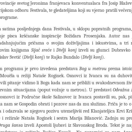
ovincije svetog Jeronima franjevaca konventualaca fra Josip Blažev
cijskom odboru Festivala, te gledateljima koji su vjerno pratili večern
programe.
 satima posljednjega dana Festivala, u sklopu popratnih programa
anje pisca kršćanske inspiracije Božidara Prosenjaka. Autor nas 
nadahnjujućim pričama o svojim doživljajima i iskustvima, a tr
govim knjigama
Sijač sreće
i
Divlji konj
izveli su glumci Dubravko 
islav Svetić (
Divlji konj
) te Rajko Bundalo (
Divlji konj
).
m programu je prvo izvedena predstava
Bog u metrou
prema istoim
e Mouëla u režiji Nataše Roginek. Osnovci iz Ivanca su na duhovi
vili pitanje vidimo li Boga kada nam se približi u svakodnevnom ži
evnim situacijama (poput vožnje u metrou). U predstavi
Odvažna 
osnovci iz Područne škole Salinovec iz Ivanca postavili su, pak, pi
 nam se Gospodin obrati i pozove nas da mu služimo. Priča je to o 
a i odazvala se njegovu pozivu utemeljivši red Klanjateljica Krvi Kri
e i režirale Nataša Roginek i sestra Marija Bilanović. Zadnju su p
Druga šansa
izveli Apostoli ljubavi iz Slavonskog Broda. Tekst je na