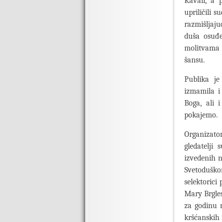
Kavali, a 
upriličili s
razmišljaju
duša osuđe
molitvama n
šansu.
Publika je
izmamila i
Boga, ali 
pokajemo.
Organizator
gledatelji 
izvedenih n
Svetoduško
selektorici
Mary Brgles
za godinu n
kršćanskih 