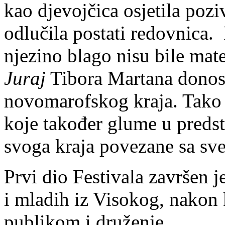
kao djevojčica osjetila poz
odlučila postati redovnica. 
njezino blago nisu bile mat
Juraj
Tibora Martana donosi
novomarofskog kraja. Tako 
koje također glume u preds
svoga kraja povezane sa sv
Prvi dio Festivala završen 
i mladih iz Visokog, nakon k
publikom i druženje.