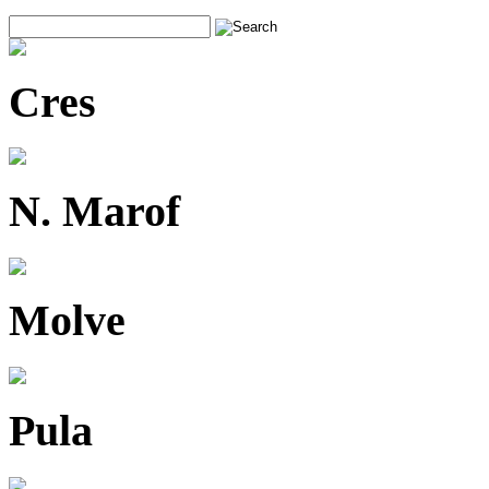
Cres
N. Marof
Molve
Pula