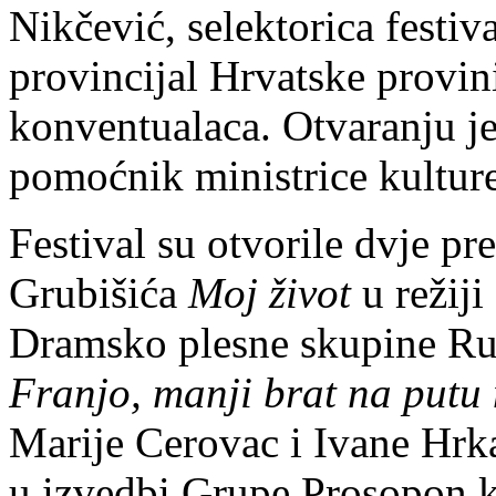
Nikčević, selektorica festiva
provincijal Hrvatske provini
konventualaca. Otvaranju je
pomoćnik ministrice kulture
Festival su otvorile dvje p
Grubišića
Moj život
u režiji
Dramsko plesne skupine Ruđ
Franjo, manji brat na putu
Marije Cerovac i Ivane Hrkać
u izvedbi Grupe Prosopon k