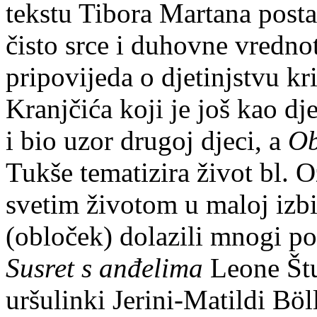
tekstu Tibora Martana postavl
čisto srce i duhovne vredno
pripovijeda o djetinjstvu k
Kranjčića koji je još kao d
i bio uzor drugoj djeci, a
Ob
Tukše tematizira život bl. O
svetim životom u maloj izbic
(obloček) dolazili mnogi pot
Susret s anđelima
Leone Štu
uršulinki Jerini-Matildi Böl