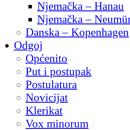
Njemačka – Hanau
Njemačka – Neumün
Danska – Kopenhagen
Odgoj
Općenito
Put i postupak
Postulatura
Novicijat
Klerikat
Vox minorum