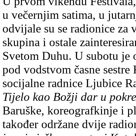
U prvom vikendu Festivala, 
u večernjim satima, u juta
odvijale su se radionice za 
skupina i ostale zainteresir
Svetom Duhu. U subotu je 
pod vodstvom časne sestre K
socijalne radnice Ljubice R
Tijelo kao Božji dar u pokre
Baruške, koreografkinje i p
također održane dvije radi