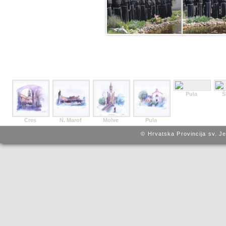
Pula
Š
Cres
N. Marof
Molve
Pula
© Hrvatska Provincija sv. J