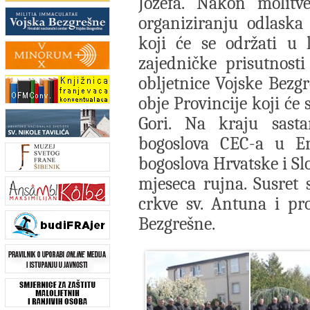
Jožefa. Nakon molitv
organiziranju odlaska 
koji će se održati u 
zajedničke prisutnosti
obljetnice Vojske Bezg
obje Provincije koji će
Gori. Na kraju sast
bogoslova CEC-a u En
bogoslova Hrvatske i Sl
mjeseca rujna. Susret
crkve sv. Antuna i pro
Bezgrešne.