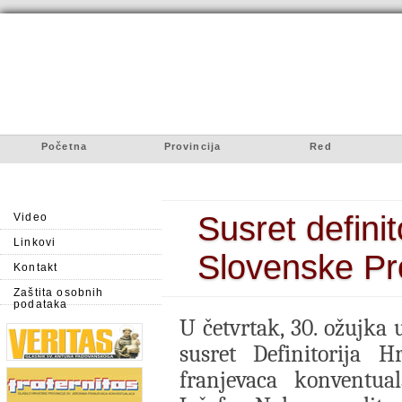
Početna
Provincija
Red
Susret definit
Video
Linkovi
Slovenske Pro
Kontakt
Zaštita osobnih
podataka
U četvrtak, 30. ožujka 
susret Definitorija H
franjevaca konventual