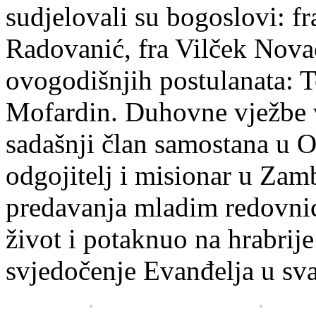
sudjelovali su bogoslovi: f
Radovanić, fra Vilček Novač
ovogodišnjih postulanata: 
Mofardin. Duhovne vježbe v
sadašnji član samostana u O
odgojitelj i misionar u Zamb
predavanja mladim redovni
život i potaknuo na hrabrije
svjedočenje Evanđelja u sv