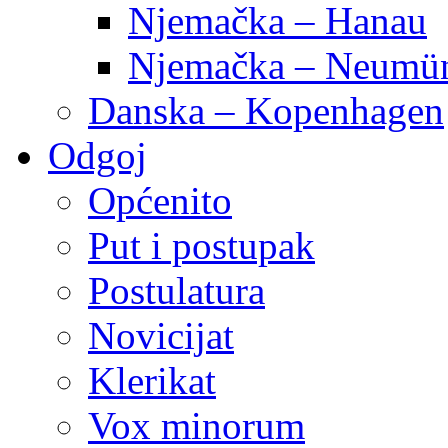
Njemačka – Hanau
Njemačka – Neumün
Danska – Kopenhagen
Odgoj
Općenito
Put i postupak
Postulatura
Novicijat
Klerikat
Vox minorum