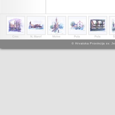
Cres
N. Marof
Molve
Pula
Pula
Š
© Hrvatska Provincija sv. J