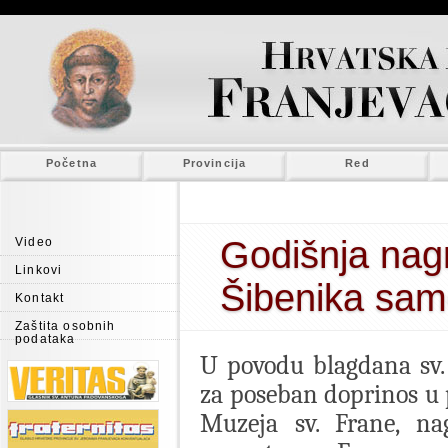
Početna
Provincija
Red
Godišnja nag
Video
Linkovi
Šibenika sam
Kontakt
Zaštita osobnih
podataka
U povodu blagdana sv.
za poseban doprinos u 
Muzeja sv. Frane, na