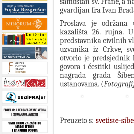
samostan sv. Frane, a 
gvardijan fra Ivan Brad
Proslava je održana
kazališta 26. rujna. 
predstavnika civilnih vl
uzvanika iz Crkve, sv
otvorio je predsjednik
govora i čestitki uslije
nagrada grada Šiben
ustanovama. (
Fotografi
Preuzeto s:
svetiste-sib