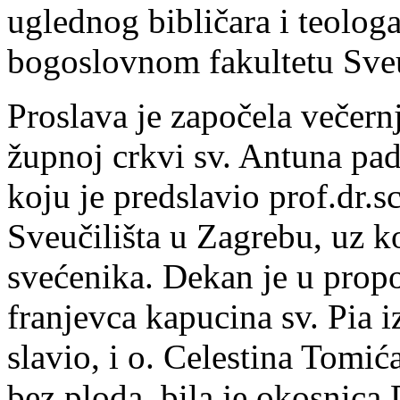
uglednog bibličara i teolog
bogoslovnom fakultetu Sveu
Proslava je započela večer
župnoj crkvi sv. Antuna p
koju je predslavio prof.dr.
Sveučilišta u Zagrebu, uz k
svećenika. Dekan je u propo
franjevca kapucina sv. Pia i
slavio, i o. Celestina Tomića
bez ploda, bila je okosnica