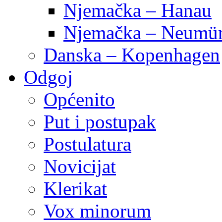
Njemačka – Hanau
Njemačka – Neumün
Danska – Kopenhagen
Odgoj
Općenito
Put i postupak
Postulatura
Novicijat
Klerikat
Vox minorum