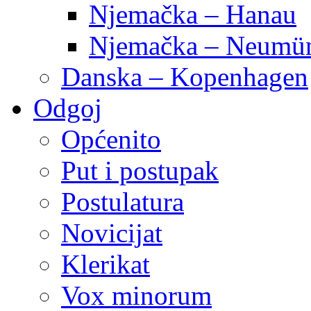
Njemačka – Hanau
Njemačka – Neumün
Danska – Kopenhagen
Odgoj
Općenito
Put i postupak
Postulatura
Novicijat
Klerikat
Vox minorum