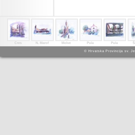
Cres
N. Marof
Molve
Pula
Pula
Š
© Hrvatska Provincija sv. J