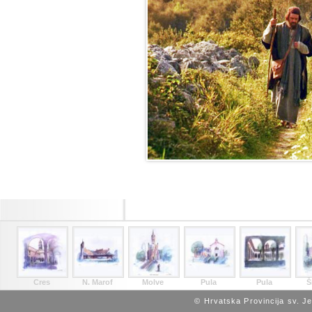
Cres
N. Marof
Molve
Pula
Pula
Š
© Hrvatska Provincija sv. J