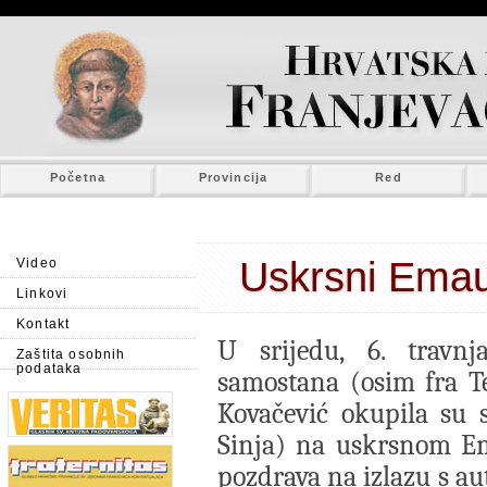
Početna
Provincija
Red
Uskrsni Ema
Video
Linkovi
Kontakt
U srijedu, 6. travnj
Zaštita osobnih
podataka
samostana (osim fra Teo
Kovačević okupila su s
Sinja) na uskrsnom Em
pozdrava na izlazu s au