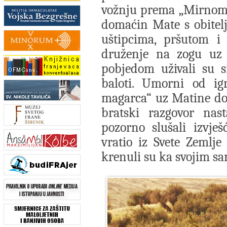
vožnju prema „Mirnom d
domaćin Mate s obitel
uštipcima, pršutom i 
druženje na zogu uz 
pobjedom uživali su s
baloti. Umorni od igr
magarca“ uz Matine doma
bratski razgovor nas
pozorno slušali izvje
vratio iz Svete Zemlj
krenuli su ka svojim s