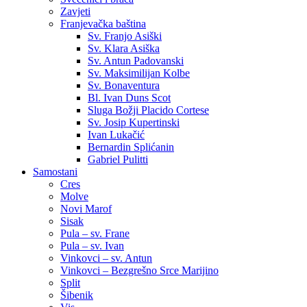
Zavjeti
Franjevačka baština
Sv. Franjo Asiški
Sv. Klara Asiška
Sv. Antun Padovanski
Sv. Maksimilijan Kolbe
Sv. Bonaventura
Bl. Ivan Duns Scot
Sluga Božji Placido Cortese
Sv. Josip Kupertinski
Ivan Lukačić
Bernardin Splićanin
Gabriel Pulitti
Samostani
Cres
Molve
Novi Marof
Sisak
Pula – sv. Frane
Pula – sv. Ivan
Vinkovci – sv. Antun
Vinkovci – Bezgrešno Srce Marijino
Split
Šibenik