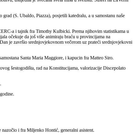
rad (S. Ubaldo, Piazza), posjetili katedralu, a u samostanu naše
r CERC-a i tajnik fra Timothy Kulbicki. Prema njihovim statistikama u
cijala očekuje da još više animiraju braću u provincijama na
m. Dan je završio srednjovjekovnom večerom uz prateći srednjovjekovni
s samostana Santa Maria Maggiore, i kapucin fra Matteo Siro.
 ovog šestogodišta, rad na Konstitucijama, valorizacije Discepolato
.
 godine.
nazočio i fra Miljenko Hontić, generalni asistent.