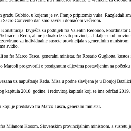
radu Gubbio, u kojemu je sv. Franjo pripitomio vuka. Razgledali smo g
om u Sacro Convento dan smo završili domaćom večerom.
ziju Konstitucija. Izvješća su podnijeli fra Valentin Redondo, koordinato
 % braće u Redu, ali ne jednako iz svih provincija. I dalje se od provin
rezervirano za individualne susrete provincijala s generalnim ministro
ima svidio.
i su fra Marco Tasca, generalni ministar, fra Rosario Gugliotta, kusto
nzo Marcoli progovorili o postignutim ciljevima postavljenim na početku
a vezana uz napuštanje Reda. Misa u podne slavljena je u Donjoj Bazilici
kapitula 2018. godine, i redovitog kapitula koji se ima održati 2019.
i koju je predslavo fra Marco Tasca, generalni ministar.
 s fra Milanom Kosom, Slovenskim provincijalnim ministrom, a susretu je 