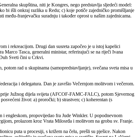
Generalna skupština, niti je Kongres, nego predstavlja sljedeći model:
o bi išli onkraj razlika u Redu; c) koje potiče zajedničko promišljanje
irati među-franjevačku suradnju i također oprost u našim zajednicama.
rom i rekreacijom. Drugi dan susreta započeo je u istoj kapelici
arco Tasca, generalni ministar, referirajući se na riječi Ivana
Duh Sveti čini u Crkvi.
h, potom rad u skupinama (samopredstavljanje), svečana sveta misa u
ederacija i delegatura. Dan je završio Večernjom molitvom i večerom.
a, najprije Južnog dijela svijeta (AFCOF-FAMC-FALC), potom Sjevernog
 posvećeni život: a) proročki; b) strastven; c) koherentan (s
nskom i engleskom, propovijedao fra Jude Winkler. U popodnevnom
urgijom, prolazom kroz Vrata Milosrđa i molitvom na grobu sv. Franje.
ionicu puta u procesiji, s križem na čelu, prešli su pješice. Nakon
itvu, uslijedila je svečana sveta misa u svetištu. Susret na LaVerni