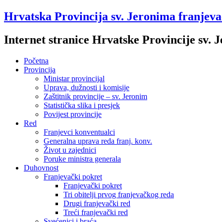
Hrvatska Provincija sv. Jeronima franjev
Internet stranice Hrvatske Provincije sv.
Početna
Provincija
Ministar provincijal
Uprava, dužnosti i komisije
Zaštitnik provincije – sv. Jeronim
Statistička slika i presjek
Povijest provincije
Red
Franjevci konventualci
Generalna uprava reda franj. konv.
Život u zajednici
Poruke ministra generala
Duhovnost
Franjevački pokret
Franjevački pokret
Tri obitelji prvog franjevačkog reda
Drugi franjevački red
Treći franjevački red
Svećenici i braća