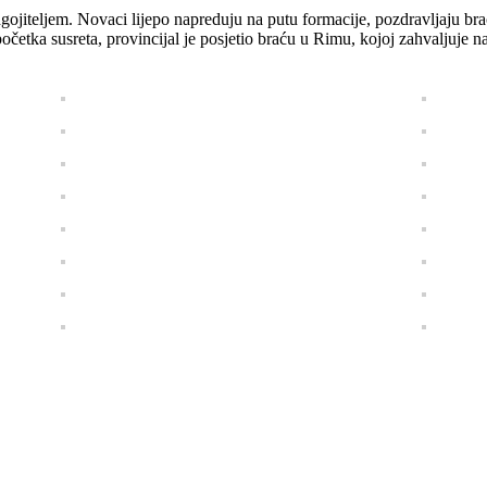
ojiteljem. Novaci lijepo napreduju na putu formacije, pozdravljaju braću
četka susreta, provincijal je posjetio braću u Rimu, kojoj zahvaljuje n