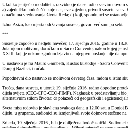
Ukoliko je riječ o modalitetu, razvidno je da se radi o sasvim novom su
a) zajedničko hodočašće koje nas, sve zajedno, privodi susretu sa sv. 
o načinima vrednovanja života Reda; d) koji, spominjući se ustanovlj
Izbor Asiza, kao mjesta održavanja susreta, govori već sam po sebi.
***
Susret je započeo u nedjelu navečer, 17. siječnja 2016. godine u 18.30 
Jutarnjom molitvom, doručkom u Sacro Convento, nakon kojeg je uslije
XXIII. koji je nekom zgodom izjavio da njegovo poslanje nije da uprav
U nastavku je fra Mauro Gambetti, Kustos kustodije «Sacro Convento»
Donjoj Bazilici, i ručak.
Popodnevni dio nastavio se molitvom devetog časa, radom u istim sku
Trećeg dana susreta, u utorak 19. siječnja 2016. radno dopodne prot
dijela svijeta (CEC-CFC-CEO-FIMP). Naglasak u predstavljanju bio 
alternativnim stilom života); d) polazeći od geografskih i egzistencijaln
Sveta misa redovito je slavljena svakoga dana u 12.00 sati u Donjoj 
dijelu, u grupama, sudionici su izmjenjivali svoje dojmove stečene n
Srijeda, 19. siječnja 2016., bila je obilježena hodočasnički. Sudionici
srdačne dobrodošlice i predstavljanja „Milosti mjesta“ sa strane gvar