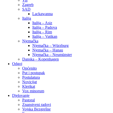
Vis
Zagreb
SAD
Lackawanna
Italija
Italija – Asiz
Italija – Padova
Italija – Rim
Italija – Vatikan
Njemačka
Njemačka – Würzburg
Njemačka – Hanau
Njemačka – Neumünster
Danska – Kopenhagen
Odgoj
Općenito
Put i postupak
Postulatura
Novicijat
Klerikat
Vox minorum
Djelovanje
Pastoral
Znanstveni radovi
Vojska Bezgrešne