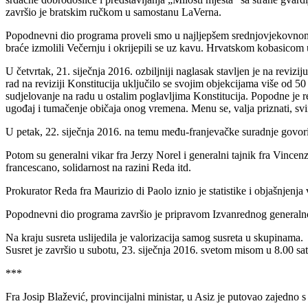
završio je bratskim ručkom u samostanu LaVerna.
Popodnevni dio programa proveli smo u najljepšem srednjovjekovnom g
braće izmolili Večernju i okrijepili se uz kavu. Hrvatskom kobasic
U četvrtak, 21. siječnja 2016. ozbiljniji naglasak stavljen je na revi
rad na reviziji Konstitucija uključilo se svojim objekcijama više od 50
sudjelovanje na radu u ostalim poglavljima Konstitucija. Popodne je 
ugođaj i tumačenje običaja onog vremena. Menu se, valja priznati, sv
U petak, 22. siječnja 2016. na temu među-franjevačke suradnje govoril
Potom su generalni vikar fra Jerzy Norel i generalni tajnik fra Vince
francescano, solidarnost na razini Reda itd.
Prokurator Reda fra Maurizio di Paolo iznio je statistike i objašnjenj
Popodnevni dio programa završio je pripravom Izvanrednog generalnog 
Na kraju susreta uslijedila je valorizacija samog susreta u skupinama.
Susret je završio u subotu, 23. siječnja 2016. svetom misom u 8.00 sat
***
Fra Josip Blažević, provincijalni ministar, u Asiz je putovao zajedno