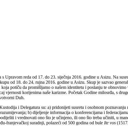
ala s Upravom reda od 17. do 23. siječnja 2016. godine u Asizu. Na susre
om skupu od 18. do 24. rujna 2016. godine u Asizu. Skup je sazvao gene
aja koja potiču da promišljamo o našem identitetu i poslanju te obnovim
oticaj vjernosti korijenima naše karizme. Početak Godine milosrđa, s dru
ivotvorni Duh.
Kustodija i Delegatura su: a) pridonijeti susretu i osobnom poznavanju 
razumijevanja; b) dijeljenje informacija o konferencijama i federacijama;
 podijeliti i vrednovati ono što je učinjeno, ili ono što treba učiniti, u
među-franjevačkoj suradnji, polazeći od 500 godina od bule
Ite vos
(1517.