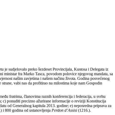
tu je sudjelovalo preko šezdeset Provincijala, Kustosa i Delegata iz
ralni ministar fra Marko Tasca, povodom polovice njegovog mandata, sa
o vjernost našim zavjetima i našem načinu života. Godina posvećenog
ge strane, vabi nas da profitirao na milostima koje nam Gospodin
među fratrima, članovima raznih konferencija i federacija, u svrhu
 c) ponuditi precizno ažurirane informacije o reviziji Konstitucija
 mandatu od Generalnog kapitula 2013. godine; e) neposredna priprava za
) i 800 godina od ustanovljenja
Perdon d’Assisi
(1216.).