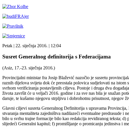
Petak
| 22. siječnja 2016. |
12:04
Susret Generalnog definitorija s Federacijama
(Asiz, 17.-23. siječnja 2016.)
Provincijalni ministar fra Josip Blažević nazočio je susretu provincij
raznih dijelova svijeta dok će preostala polovica sudjelovati na ist
svrhom verificiranja postavljenih ciljeva. Postoje i druga dva događ
života završit će u veljači 2016. godine i za sve nas bila je snažan p
daruje, te kušamo njegovu strpljivu i dobrohotnu prisutnost, njegov ž
Glavni ciljevi susreta Generalnog Definitorija s upravama Provincija, 
stvaranja mentaliteta zajedništva nadilazeći eventualne predrasude i ne
bilo u svrhu trajne formacije bilo kao redakcija revidiranog teksta; d)
slijedeći Generalni kapitul; f) promišljanje o promicanju jedinstva i 