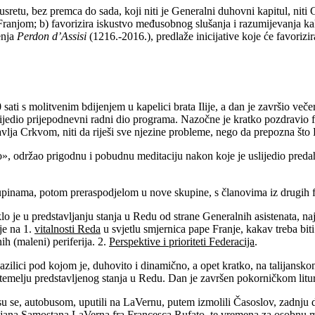
sretu, bez premca do sada, koji niti je Generalni duhovni kapitul, niti 
Franjom; b) favorizira iskustvo međusobnog slušanja i razumijevanja kak
enja
Perdon d’Assisi
(1216.-2016.), predlaže inicijative koje će favoriz
sati s molitvenim bdijenjem u kapelici brata Ilije, a dan je završio veče
dio prijepodnevni radni dio programa. Nazočne je kratko pozdravio fra M
lja Crkvom, niti da riješi sve njezine probleme, nego da prepozna što 
, održao prigodnu i pobudnu meditaciju nakon koje je uslijedio preda
pinama, potom preraspodjelom u nove skupine, s članovima iz drugih f
eklo je u predstavljanju stanja u Redu od strane Generalnih asistenat
je na 1.
vitalnosti Reda
u svjetlu smjernica pape Franje, kakav treba biti
ih (maleni) periferija. 2.
Perspektive i prioriteti Federacija
.
Bazilici pod kojom je, duhovito i dinamično, a opet kratko, na talija
a temelju predstavljenog stanja u Redu. Dan je završen pokorničkom lit
 su se, autobusom, uputili na LaVernu, putem izmolili Časoslov, zadnju d
dijana Samostana LaVerna fra Francesca Rufato, te vremena za osobnu mol