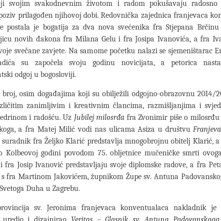
ji svojim svakodnevnim životom i radom pokušavaju radosno ž
poziv prilagođen njihovoj dobi. Redovnička zajednica franjevaca k
e postala je bogatija za dva nova svećenika fra Stjepana Brčinu 
jicu novih đakona fra Milana Gelu i fra Josipa Ivanovića, a fra I
svoje svečane zavjete. Na samome početku nalazi se sjemeništarac E
adića su započela svoju godinu novicijata, a petorica nasta
tski odgoj u bogosloviji.
 broj, osim događajima koji su obilježili odgojno-obrazovnu 2014/2
zličitim zanimljivim i kreativnim člancima, razmišljanjima i svj
vedrinom i radošću. Uz
Jubilej milosrđa
fra Zvonimir piše o milosrđu 
škoga, a fra Matej Milić vodi nas ulicama Asiza u društvu
Franjeva
 suradnik fra Željko Klarić predstavlja mnogobrojnu obitelj Klarić, a
 o Kolbeovoj godini povodom 75. obljetnice mučeničke smrti ovoga
i fra Josip Ivanović predstavljaju svoje diplomske radove, a fra Pet
 s fra Martinom Jakovićem, župnikom Župe sv. Antuna Padovansko
Svetoga Duha u Zagrebu.
rovincija sv. Jeronima franjevaca konventualaca nakladnik je 
 uredio i dizajnirao
Veritas – Glasnik sv. Antuna Padovanskoga