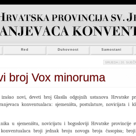
Red
Duhovnost
Samostani
SRIJEDA
| 20. SIJEČN
i broj Vox minoruma
e izašao novi, deveti broj Glasila odgojnih ustanova Hrvatske pro
ranjevaca konventualaca: sjemeništa, postulature, novicijata i k
nika u sjemeništu, novicijatu i bogosloviji Hrvatske provincije 
 konventualaca broji jednak broju novoga broja časopisa; broji