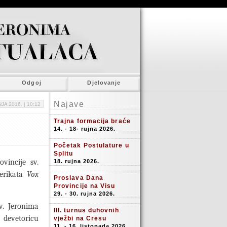
Odgoj
Djelovanje
Najave
JA 2016. |
10:12
Trajna formacija braće
14. - 18- rujna 2026.
Početak Postulature u
Splitu
vincije sv.
18. rujna 2026.
lerikata
Vox
Proslava Dana
Provincije na Visu
29. - 30. rujna 2026.
sv. Jeronima
III. turnus duhovnih
 devetoricu
vježbi na Cresu
11. - 16. listopada 2026.