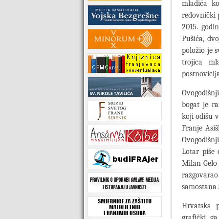
mladića ko
redovnički 
2015. godin
Pušića, dvo
položio je 
trojica ml
postnovicija
Ovogodišnji
bogat je ra
koji odišu 
Franje Asi
Ovogodišnji
Lotar piše
Milan Gelo 
razgovarao
samostana 
Hrvatska p
grafički ga