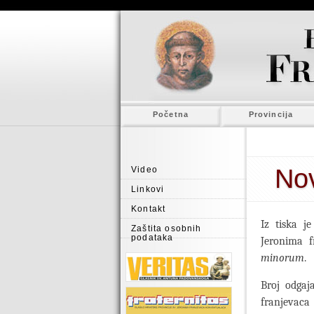
Početna
Provincija
Nov
Video
Linkovi
Kontakt
Iz tiska j
Zaštita osobnih
podataka
Jeronima f
minorum
.
Broj odgaja
franjevaca