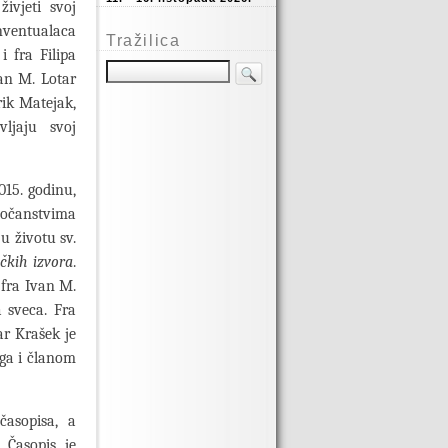
ivjeti svoj
onventualaca
Tražilica
i fra Filipa
van M. Lotar
rik Matejak,
vljaju svoj
015. godinu,
edočanstvima
u životu sv.
čkih izvora
.
 fra Ivan M.
 sveca. Fra
ar Krašek je
ga i članom
časopisa, a
. Časopis je