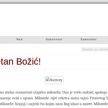
Red
Duhovnost
Samostani
SRIJEDA
| 23. PROSIN
tan Božić!
o stalno razmatrati otajstvo milosrđa. Ono je vrelo radosti, spokoja 
asenje ovisi o njemu. Milosrđe: riječ otkriva samu tajnu Presvetog T
Milosrđe: krajnji i najviši čin kojim nam Bog izlazi u susret. Milosrđe