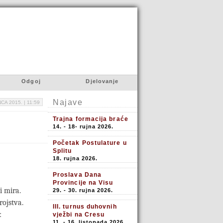
Odgoj
Djelovanje
Najave
CA 2015. |
11:59
Trajna formacija braće
14. - 18- rujna 2026.
Početak Postulature u
Splitu
18. rujna 2026.
Proslava Dana
Provincije na Visu
i mira.
29. - 30. rujna 2026.
rojstva.
III. turnus duhovnih
:
vježbi na Cresu
11. - 16. listopada 2026.