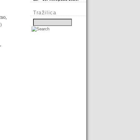
Tražilica
smo,
)
,