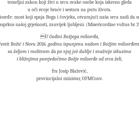
temeljni zakon koji živi u srcu svake osobe koja iskreno gleda
u oči svoje braće i sestara na putu života.
osrđe: most koji spaja Boga i čovjeka, otvarajući naša srca nadi da 
usprkos našoj grješnosti, zauvijek ljubljeni. (Misericordiae vultus br. 2
U Godini Božjega milosrđa,
čestit Božić i Novu 2016. godinu ispunjenu nadom i Božjim milosrđem
sa željom i molitvom da po njoj još dublje i snažnije iskusimo
i bližnjima posvjedočimo Božje milosrđe od srca želi,
fra Josip Blažević,
provincijalni ministar, OFMConv.