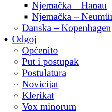
Njemačka – Hanau
Njemačka – Neumün
Danska – Kopenhagen
Odgoj
Općenito
Put i postupak
Postulatura
Novicijat
Klerikat
Vox minorum