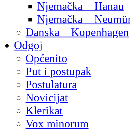
Njemačka – Hanau
Njemačka – Neumün
Danska – Kopenhagen
Odgoj
Općenito
Put i postupak
Postulatura
Novicijat
Klerikat
Vox minorum