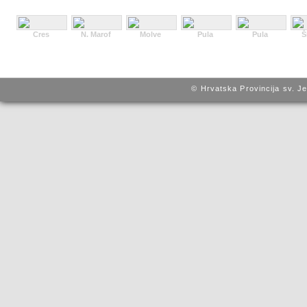
Cres
N. Marof
Molve
Pula
Pula
Š
© Hrvatska Provincija sv. J