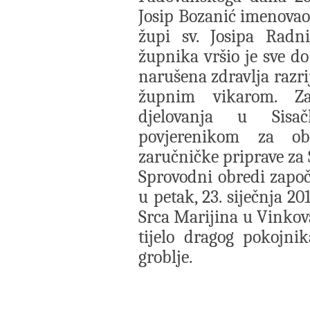
Josip Bozanić imenovao 
župi sv. Josipa Radn
župnika vršio je sve do
narušena zdravlja razr
župnim vikarom. Za
djelovanja u Sisa
povjerenikom za obi
zaručničke priprave za 
Sprovodni obredi zapo
u petak, 23. siječnja 20
Srca Marijina u Vinko
tijelo dragog pokojni
groblje.