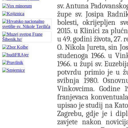
sv. Antuna Padovanskog
župe sv. Josipa Radni
bolesti, okrijepljen 
2015. u Klinici za pluć
u 49. godini života, 27. 
O. Nikola Jureta, sin Jo
studenoga 1966. u Vin
1966. u župi sv. Euzebi
potvrdu primio je u ž
svibnja 1980. Osnovn
Vinkovcima. Godine 1
franjevaca konventual
upisao je studij na Ka
Zagrebu, gdje je i dip
zavjete nakon novicij