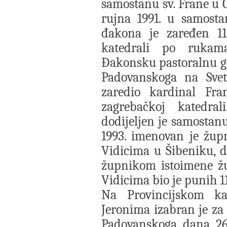
samostanu sv. Frane u C
rujna 1991. u samost
đakona je zaređen 11.
katedrali po rukama
Đakonsku pastoralnu go
Padovanskoga na Sve
zaredio kardinal Fra
zagrebačkoj katedra
dodijeljen je samostanu
1993. imenovan je žup
Vidicima u Šibeniku, d
župnikom istoimene žu
Vidicima bio je punih 1
Na Provincijskom kap
Jeronima izabran je za
Padovanskoga dana 26.