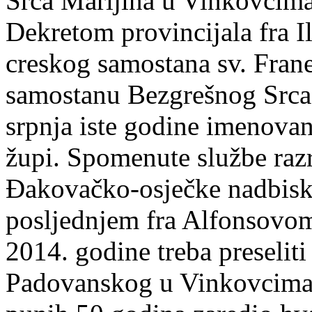
Srca Marijina u Vinkovcima
Dekretom provincijala fra Il
creskog samostana sv. Frane
samostanu Bezgrešnog Srca 
srpnja iste godine imenovan
župi. Spomenute službe razri
Đakovačko-osječke nadbisku
posljednjem fra Alfonsovom
2014. godine treba preselit
Padovanskog u Vinkovcima, 