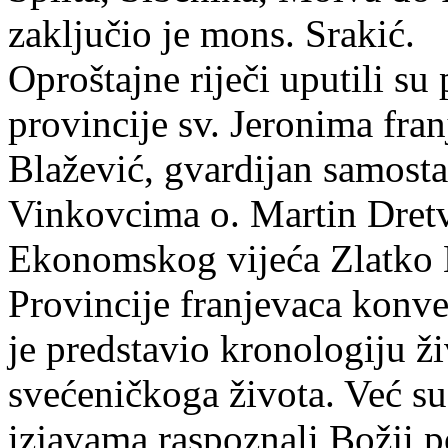
zaključio je mons. Srakić.
Oproštajne riječi uputili su
provincije sv. Jeronima fra
Blažević, gvardijan samost
Vinkovcima o. Martin Dretv
Ekonomskog vijeća Zlatko M
Provincije franjevaca konve
je predstavio kronologiju ž
svećeničkoga života. Već su
izjavama raspoznali Božji p