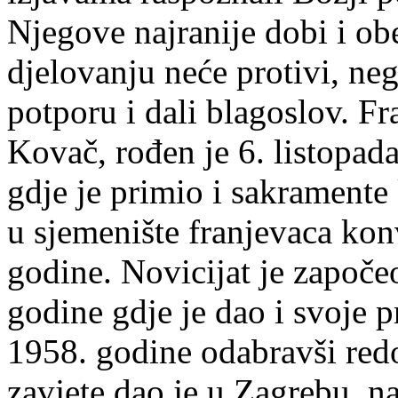
Njegove najranije dobi i ob
djelovanju neće protivi, neg
potporu i dali blagoslov. Fra
Kovač, rođen je 6. listopa
gdje je primio i sakramente 
u sjemenište franjevaca kon
godine. Novicijat je započe
godine gdje je dao i svoje p
1958. godine odabravši red
zavjete dao je u Zagrebu, 