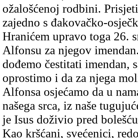
ožalošćenoj rodbini. Prisje
zajedno s đakovačko-osje
Hranićem upravo toga 26. sr
Alfonsu za njegov imendan
dođemo čestitati imendan, s
oprostimo i da za njega mo
Alfonsa osjećamo da u nama 
našega srca, iz naše tugujuće
je Isus doživio pred bolešću
Kao kršćani, svećenici, redo