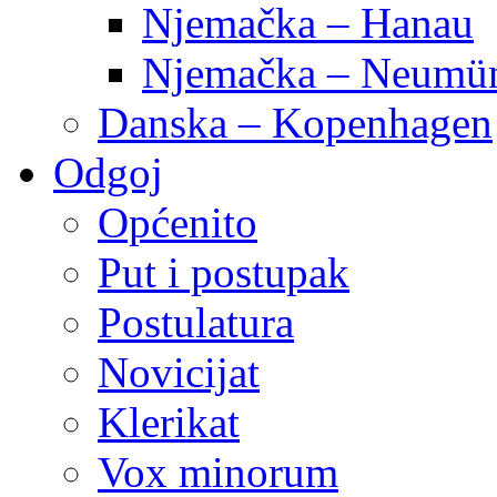
Njemačka – Hanau
Njemačka – Neumün
Danska – Kopenhagen
Odgoj
Općenito
Put i postupak
Postulatura
Novicijat
Klerikat
Vox minorum