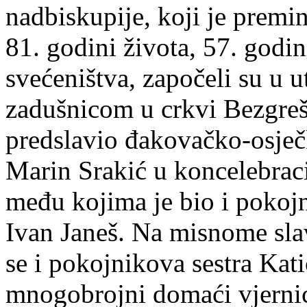
nadbiskupije, koji je premi
81. godini života, 57. godin
svećeništva, započeli su u 
zadušnicom u crkvi Bezgreš
predslavio đakovačko-osječ
Marin Srakić u koncelebraci
među kojima je bio i pokojn
Ivan Janeš. Na misnome slav
se i pokojnikova sestra Kati
mnogobrojni domaći vjernici,