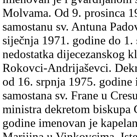
Molvama. Od 9. prosinca 19
samostanu sv. Antuna Pado
siječnja 1971. godine do 1.
nedostatka dijecezanskog k
Rokovci-Andrijaševci. Dek
od 16. srpnja 1975. godine
samostana sv. Frane u Cres
ministra dekretom biskupa Ć
godine imenovan je kapela
Marijina u Vinkovcima. Iste