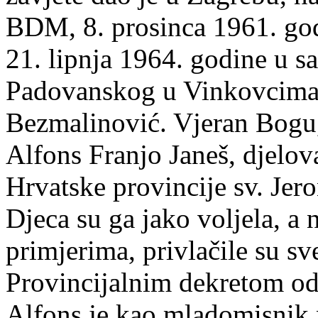
BDM, 8. prosinca 1961. god
21. lipnja 1964. godine u s
Padovanskog u Vinkovcima 
Bezmalinović. Vjeran Bogu,
Alfons Franjo Janeš, djelo
Hrvatske provincije sv. Jer
Djeca su ga jako voljela, a 
primjerima, privlačile su sv
Provincijalnim dekretom od 
Alfons je kao mladomisnik n