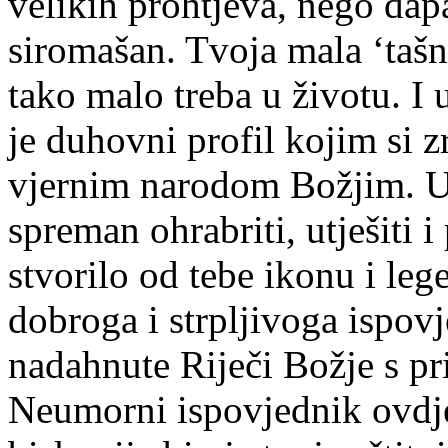
velikih prohtjeva, nego dap
siromašan. Tvoja mala ‘tašn
tako malo treba u životu. I 
je duhovni profil kojim si 
vjernim narodom Božjim. Uvi
spreman ohrabriti, utješiti 
stvorilo od tebe ikonu i le
dobroga i strpljivoga ispov
nadahnute Riječi Božje s pr
Neumorni ispovjednik ovdj