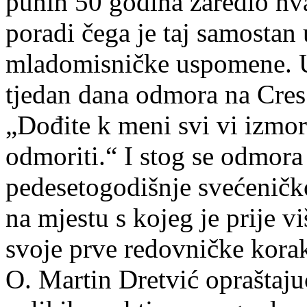
punih 50 godina zaredio hv
poradi čega je taj samosta
mladomisničke uspomene. U
tjedan dana odmora na Cres 
„Dođite k meni svi vi izmore
odmoriti.“ I stog se odmora
pedesetogodišnje svećeničko
na mjestu s kojeg je prije v
svoje prve redovničke kora
O. Martin Dretvić opraštajuć