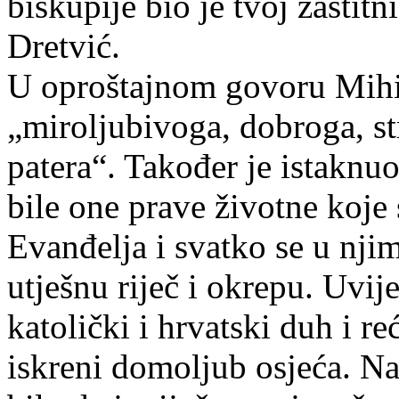
biskupije bio je tvoj zaštitn
Dretvić.
U oproštajnom govoru Mihi
„miroljubivoga, dobroga, s
patera“. Također je istaknu
bile one prave životne koje 
Evanđelja i svatko se u nji
utješnu riječ i okrepu. Uvij
katolički i hrvatski duh i re
iskreni domoljub osjeća. Na