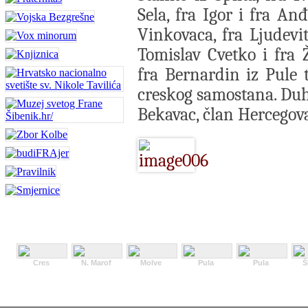
Sela, fra Igor i fra An
Vinkovaca, fra Ljudevit
Tomislav Cvetko i fra 
fra Bernardin iz Pule 
creskog samostana. Duh
Bekavac, član Hercegova
Cres
N. Marof
Molve
Pula
Pula
Š