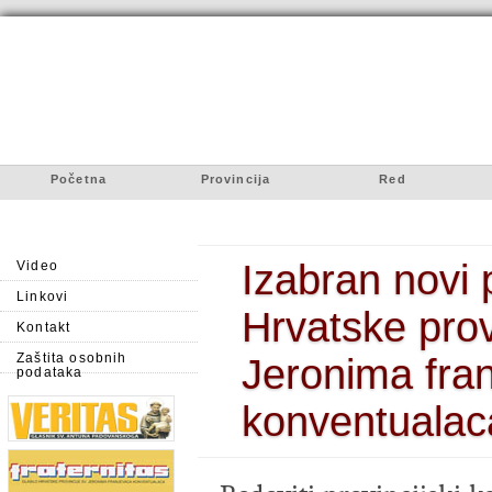
Početna
Provincija
Red
Izabran novi p
Video
Linkovi
Hrvatske prov
Kontakt
Zaštita osobnih
Jeronima fra
podataka
konventualac