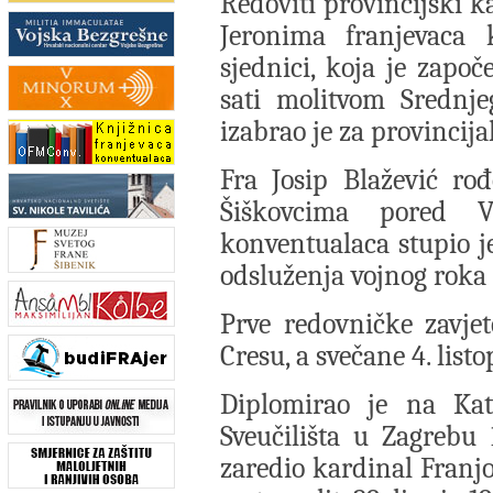
Redoviti provincijski k
Jeronima franjevaca k
sjednici, koja je započ
sati molitvom Srednje
izabrao je za provincija
Fra Josip Blažević ro
Šiškovcima pored V
konventualaca stupio j
odsluženja vojnog roka 
Prve redovničke zavjet
Cresu, a svečane 4. list
Diplomirao je na Kat
Sveučilišta u Zagrebu 
zaredio kardinal Franj