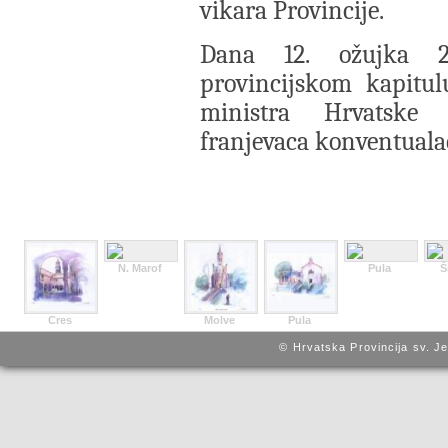
vikara Provincije.
Dana 12. ožujka 2
provincijskom kapitul
ministra Hrvatske 
franjevaca konventuala
N. Marof
Pula
Š
Cres
Molve
Pula
© Hrvatska Provincija sv. J