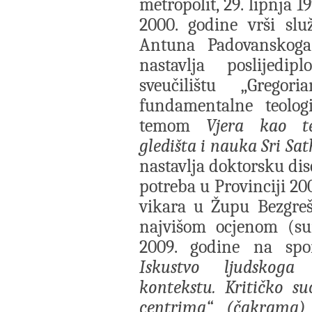
metropolit, 29. lipnja 
2000. godine vrši sl
Antuna Padovanskoga
nastavlja poslijedi
sveučilištu „Greg
fundamentalne teolog
temom
Vjera kao te
gledišta i nauka Sri Sa
nastavlja doktorsku dis
potreba u Provinciji 2
vikara u Župu Bezgreš
najvišom ocjenom (s
2009. godine na spo
Iskustvo ljudskoga
kontekstu. Kritičko su
centrima“ (čakrama) i