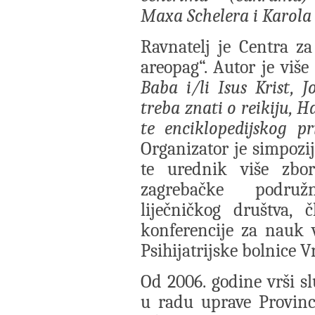
Maxa Schelera i Karola 
Ravnatelj je Centra za
areopag“. Autor je više
Baba i/li Isus Krist, J
treba znati o reikiju, 
te enciklopedijskog p
Organizator je simpozij
te urednik više zbo
zagrebačke podruž
liječničkog društva, 
konferencije za nauk v
Psihijatrijske bolnice V
Od 2006. godine vrši sl
u radu uprave Provinci