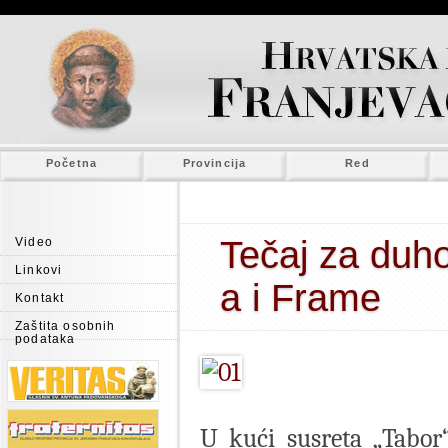
Početna
Provincija
Red
Tečaj za duh
Video
Linkovi
a i Frame
Kontakt
Zaštita osobnih
podataka
U kući susreta „Tabor