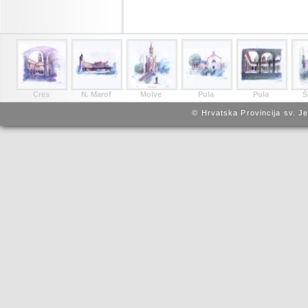
Cres
N. Marof
Molve
Pula
Pula
Š
© Hrvatska Provincija sv. J