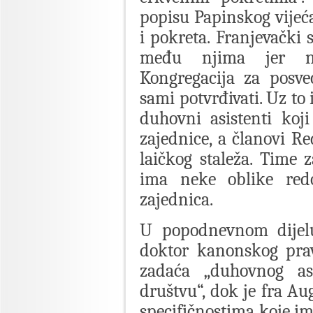
popisu Papinskog vijeća
i pokreta. Franjevački 
među njima jer nje
Kongregacija za posveć
sami potvrđivati. Uz to
duhovni asistenti koji
zajednice, a članovi Re
laičkog staleža. Time 
ima neke oblike redo
zajednica.
U popodnevnom dijel
doktor kanonskog prav
zadaća „duhovnog as
društvu“, dok je fra A
specifičnostima koje i