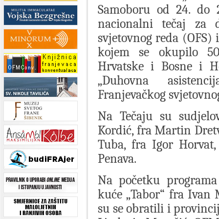
Samoboru od 24. do 26
nacionalni tečaj za 
svjetovnog reda (OFS) 
kojem se okupilo 50-
Hrvatske i Bosne i He
„Duhovna asistenci
Franjevačkog svjetovnog
Na Tečaju su sudjelo
Kordić, fra Martin Dret
Tuba, fra Igor Horvat,
Penava.
Na početku programa o
kuće „Tabor“ fra Ivan
su se obratili i provinc