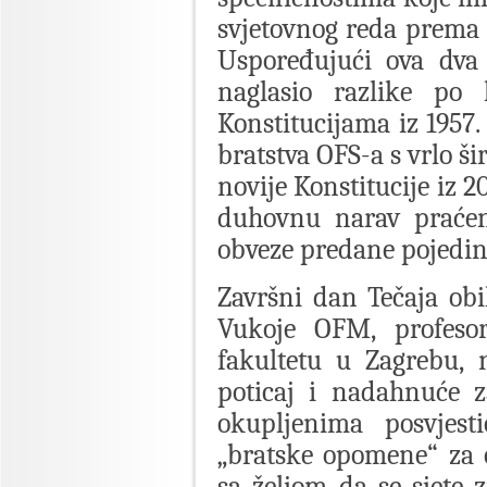
svjetovnog reda prema K
Uspoređujući ova dva
naglasio razlike po
Konstitucijama iz 1957.
bratstva OFS-a s vrlo š
novije Konstitucije iz 2
duhovnu narav praćen
obveze predane pojedi
Završni dan Tečaja obi
Vukoje OFM, profeso
fakultetu u Zagrebu,
poticaj i nadahnuće z
okupljenima posvjest
„bratske opomene“ za 
sa željom da se sjete 