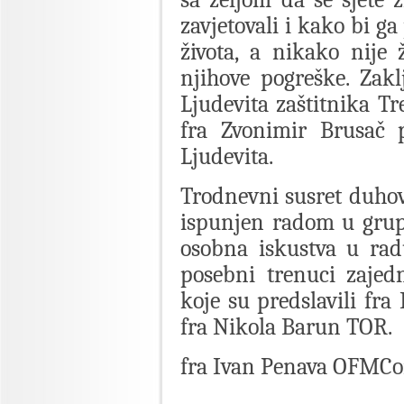
zavjetovali i kako bi ga
života, a nikako nije
njihove pogreške. Zakl
Ljudevita zaštitnika Tr
fra Zvonimir Brusač 
Ljudevita.
Trodnevni susret duhovn
ispunjen radom u grup
osobna iskustva u rad
posebni trenuci zajed
koje su predslavili fra
fra Nikola Barun TOR.
fra Ivan Penava OFMC