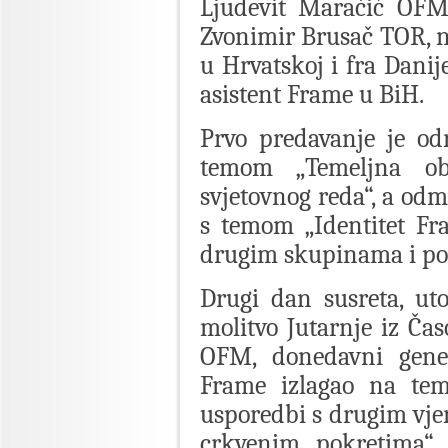
Ljudevit Maračić OFMC
Zvonimir Brusač TOR, n
u Hrvatskoj i fra Dani
asistent Frame u BiH.
Prvo predavanje je od
temom „Temeljna obil
svjetovnog reda“, a od
s temom „Identitet Fr
drugim skupinama i po
Drugi dan susreta, uto
molitvo Jutarnje iz Čas
OFM, donedavni gener
Frame izlagao na tem
usporedbi s drugim vje
crkvenim pokretima“.