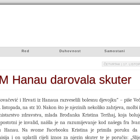
Red
Duhovnost
Samostani
ČETVRTAK
| 17. LISTOP
M Hanau darovala skuter
ovačević i Hrvati iz Hanaua razveselili bolesnu djevojku“ – piše Veče
. listopada, na str. 10. Nakon što je njezinih nekoliko zahtjeva, molbi 
istarstvo zdravstva, mlada Brođanka Kristina Terihaj, koja boluje
topostotni je invalid, naišla je na razumijevanje kod našega fra Iva
 u Hanau. Na svome Facebooku Kristina je primila poruku da 
isija i on uplatili cijeli iznos za njezin skuter te je poručio: „Slij