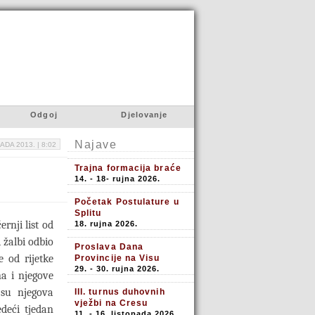
Odgoj
Djelovanje
Najave
ADA 2013. |
8:02
Trajna formacija braće
14. - 18- rujna 2026.
Početak Postulature u
Splitu
rnji list od
18. rujna 2026.
i žalbi odbio
Proslava Dana
 od rijetke
Provincije na Visu
29. - 30. rujna 2026.
na i njegove
su njegova
III. turnus duhovnih
vježbi na Cresu
edeći tjedan
11. - 16. listopada 2026.