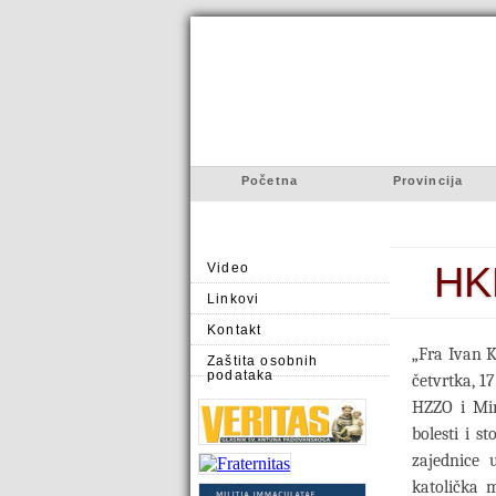
Početna
Provincija
HK
Video
Linkovi
Kontakt
„Fra Ivan K
Zaštita osobnih
podataka
četvrtka, 17
HZZO i Min
bolesti i s
zajednice
katolička m