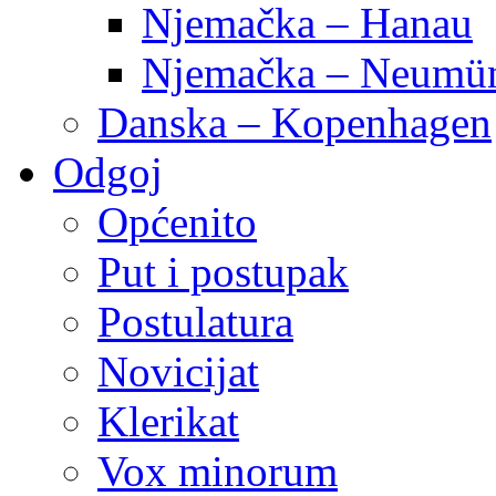
Njemačka – Hanau
Njemačka – Neumün
Danska – Kopenhagen
Odgoj
Općenito
Put i postupak
Postulatura
Novicijat
Klerikat
Vox minorum