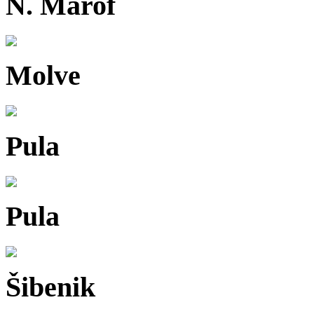
N. Marof
Molve
Pula
Pula
Šibenik