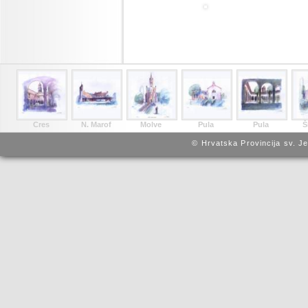
Cres
N. Marof
Molve
Pula
Pula
Š
© Hrvatska Provincija sv. J