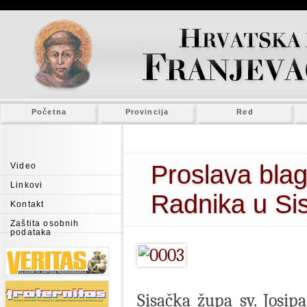
Početna
Provincija
Red
Proslava blag
Video
Linkovi
Radnika u Si
Kontakt
Zaštita osobnih
podataka
Sisačka župa sv. Josip