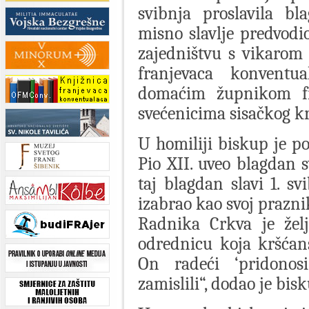
svibnja proslavila bl
misno slavlje predvodi
zajedništvu s vikarom 
franjevaca konventu
domaćim župnikom fr
svećenicima sisačkog kr
U homiliji biskup je po
Pio XII. uveo blagdan s
taj blagdan slavi 1. sv
izabrao kao svoj prazni
Radnika Crkva je žel
odrednicu koja kršćan
On radeći ‘pridonos
zamislili“, dodao je bis