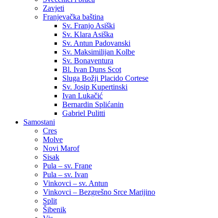
Zavjeti
Franjevačka baština
Sv. Franjo Asiški
Sv. Klara Asiška
Sv. Antun Padovanski
Sv. Maksimilijan Kolbe
Sv. Bonaventura
Bl. Ivan Duns Scot
Sluga Božji Placido Cortese
Sv. Josip Kupertinski
Ivan Lukačić
Bernardin Splićanin
Gabriel Pulitti
Samostani
Cres
Molve
Novi Marof
Sisak
Pula – sv. Frane
Pula – sv. Ivan
Vinkovci – sv. Antun
Vinkovci – Bezgrešno Srce Marijino
Split
Šibenik