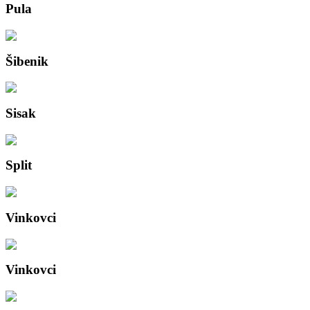
Pula
Šibenik
Sisak
Split
Vinkovci
Vinkovci