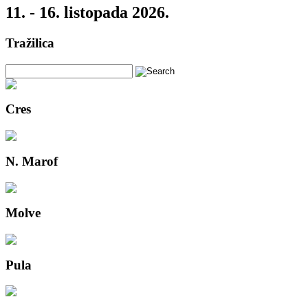
11. - 16. listopada 2026.
Tražilica
Cres
N. Marof
Molve
Pula