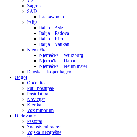
Vis
Zagreb
SAD
Lackawanna
Italija
Italija – Asiz
Italija – Padova
Italija – Rim
Italija – Vatikan
Njemačka
Njemačka – Würzburg
Njemačka – Hanau
Njemačka – Neumünster
Danska – Kopenhagen
Odgoj
Općenito
Put i postupak
Postulatura
Novicijat
Klerikat
Vox minorum
Djelovanje
Pastoral
Znanstveni radovi
Vojska Bezgrešne