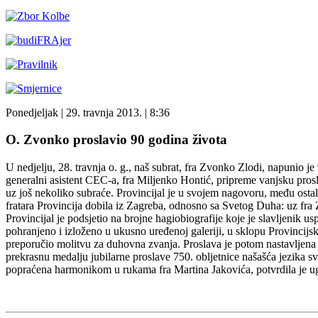
Ponedjeljak
| 29. travnja 2013. |
8:36
O. Zvonko proslavio 90 godina života
U nedjelju, 28. travnja o. g., naš subrat, fra Zvonko Zlodi, napunio j
generalni asistent CEC-a, fra Miljenko Hontić, pripreme vanjsku prosla
uz još nekoliko subraće. Provincijal je u svojem nagovoru, među osta
fratara Provincija dobila iz Zagreba, odnosno sa Svetog Duha: uz fra 
Provincijal je podsjetio na brojne hagiobiografije koje je slavljenik
pohranjeno i izloženo u ukusno uređenoj galeriji, u sklopu Provincijsk
preporučio molitvu za duhovna zvanja. Proslava je potom nastavljena u
prekrasnu medalju jubilarne proslave 750. obljetnice našašća jezika s
popraćena harmonikom u rukama fra Martina Jakovića, potvrdila je ugo