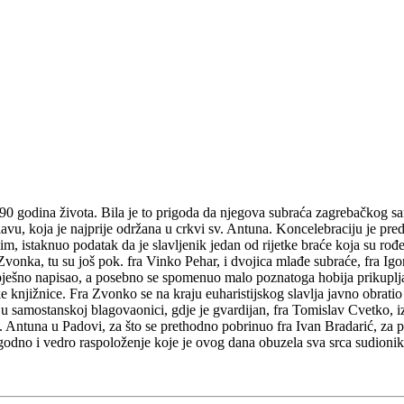
e 90 godina života. Bila je to prigoda da njegova subraća zagrebačkog s
vu, koja je najprije održana u crkvi sv. Antuna. Koncelebraciju je predv
lim, istaknuo podatak da je slavljenik jedan od rijetke braće koja su 
Zvonka, tu su još pok. fra Vinko Pehar, i dvojica mlađe subraće, fra Ig
 uspješno napisao, a posebno se spomenuo malo poznatoga hobija prikuplj
e knjižnice. Fra Zvonko se na kraju euharistijskog slavlja javno obrati
 samostanskoj blagovaonici, gdje je gvardijan, fra Tomislav Cvetko, izr
v. Antuna u Padovi, za što se prethodno pobrinuo fra Ivan Bradarić, za 
dno i vedro raspoloženje koje je ovog dana obuzela sva srca sudionika