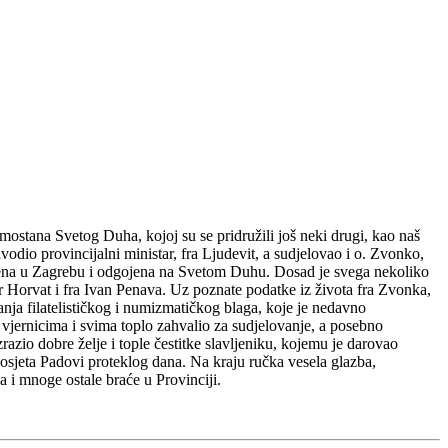
amostana Svetog Duha, kojoj su se pridružili još neki drugi, kao naš
odio provincijalni ministar, fra Ljudevit, a sudjelovao i o. Zvonko,
rođena u Zagrebu i odgojena na Svetom Duhu. Dosad je svega nekoliko
or Horvat i fra Ivan Penava. Uz poznate podatke iz života fra Zvonka,
anja filatelističkog i numizmatičkog blaga, koje je nedavno
o vjernicima i svima toplo zahvalio za sudjelovanje, a posebno
azio dobre želje i tople čestitke slavljeniku, kojemu je darovao
posjeta Padovi proteklog dana. Na kraju ručka vesela glazba,
 i mnoge ostale braće u Provinciji.