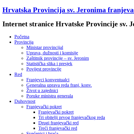
Hrvatska Provincija sv. Jeronima franjev
Internet stranice Hrvatske Provincije sv.
Početna
Provincija
Ministar provincijal
Uprava, dužnosti i komisije
Zaštitnik provincije – sv. Jeronim
Statistička slika i presjek
Povijest provincije
Red
Franjevci konventualci
Generalna uprava reda franj. konv.
Život u zajednici
Poruke ministra generala
Duhovnost
Franjevački pokret
Franjevački pokret
Tri obitelji prvog franjevačkog reda
Drugi franjevački red
Treći franjevački red
Svećenici i braća