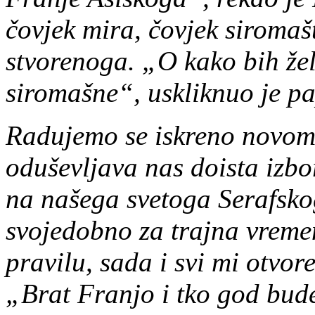
čovjek mira, čovjek siromaš
stvorenoga. „O kako bih žel
siromašne“, uskliknuo je p
Radujemo se iskreno novome
oduševljava nas doista izbo
na našega svetoga Serafsko
svojedobno za trajna vrem
pravilu, sada i svi mi otvo
„Brat Franjo i tko god bud