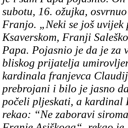
subotu, 16. ožujka, osvrnuo
Franjo. „Neki se još uvijek p
Ksaverskom, Franji Saleško
Papa. Pojasnio je da je za 
bliskog prijatelja umirovl
kardinala franjevca Claudi
prebrojani i bilo je jasno d
počeli pljeskati, a kardinal
rekao: “Ne zaboravi siroma
Franje Asiškoga“, rekao je 