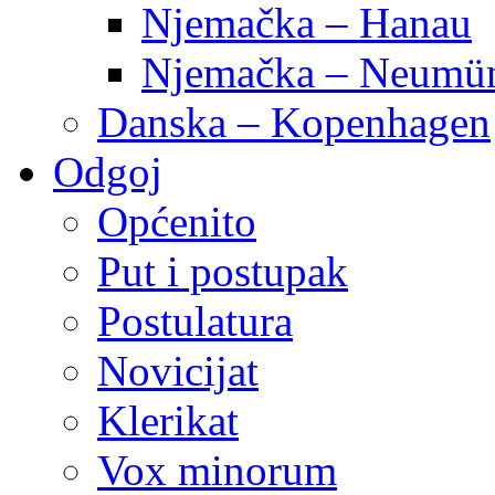
Njemačka – Hanau
Njemačka – Neumün
Danska – Kopenhagen
Odgoj
Općenito
Put i postupak
Postulatura
Novicijat
Klerikat
Vox minorum