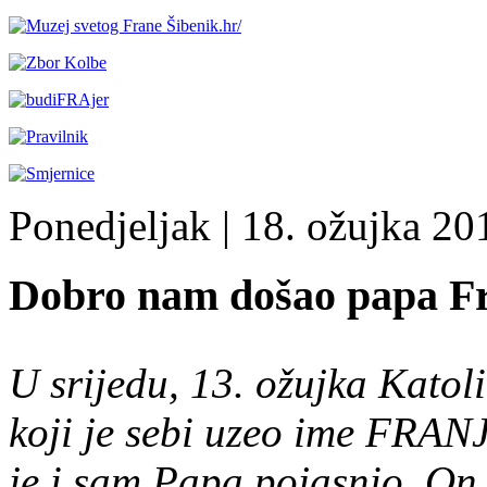
Ponedjeljak
| 18. ožujka 201
Dobro nam došao papa Fr
U srijedu, 13. ožujka Katol
koji je sebi uzeo ime FRANJ
je i sam Papa pojasnio. On 